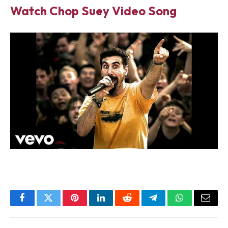
Watch Chop Suey Video Song
Facebook
Twitter
Pinterest
LinkedIn
Reddit
Telegram
WhatsApp
Email