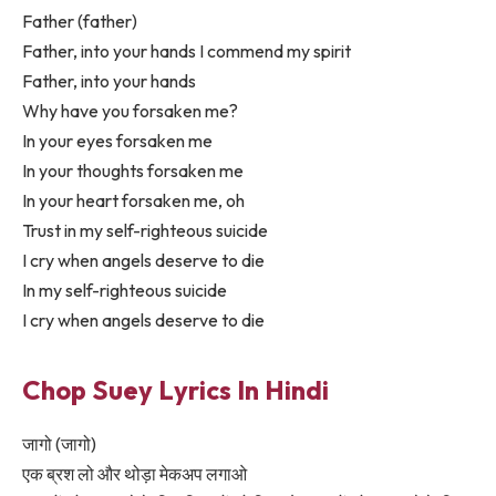
Father (father)
Father, into your hands I commend my spirit
Father, into your hands
Why have you forsaken me?
In your eyes forsaken me
In your thoughts forsaken me
In your heart forsaken me, oh
Trust in my self-righteous suicide
I cry when angels deserve to die
In my self-righteous suicide
I cry when angels deserve to die
Chop Suey Lyrics In Hindi
जागो (जागो)
एक ब्रश लो और थोड़ा मेकअप लगाओ