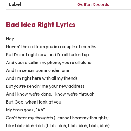
Label
Geffen Records
Bad Idea Right Lyrics
Hey
Haven’t heard from you in a couple of months
But I’m out right now, and I’m all fucked up
And you’re callin’ my phone, you’re all alone
And I’m sensin’ some undertone
And I’m right here with all my friends
But you’re sendin’ me your new address
And I know we’re done, I know we’re through
But, God, when I look at you
My brain goes, “Ah”
Can’t hear my thoughts (I cannot hear my thoughts)
Like blah-blah-blah (blah, blah, blah, blah, blah, blah)