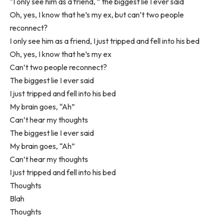
“I only see him as a friend, ” the biggest lie I ever said
Oh, yes, I know that he’s my ex, but can’t two people
reconnect?
I only see him as a friend, I just tripped and fell into his bed
Oh, yes, I know that he’s my ex
Can’t two people reconnect?
The biggest lie I ever said
I just tripped and fell into his bed
My brain goes, “Ah”
Can’t hear my thoughts
The biggest lie I ever said
My brain goes, “Ah”
Can’t hear my thoughts
I just tripped and fell into his bed
Thoughts
Blah
Thoughts