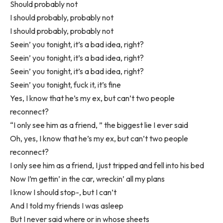
Should probably not
I should probably, probably not
I should probably, probably not
Seein’ you tonight, it’s a bad idea, right?
Seein’ you tonight, it’s a bad idea, right?
Seein’ you tonight, it’s a bad idea, right?
Seein’ you tonight, fuck it, it’s fine
Yes, I know that he’s my ex, but can’t two people
reconnect?
“I only see him as a friend, ” the biggest lie I ever said
Oh, yes, I know that he’s my ex, but can’t two people
reconnect?
I only see him as a friend, I just tripped and fell into his bed
Now I’m gettin’ in the car, wreckin’ all my plans
I know I should stop-, but I can’t
And I told my friends I was asleep
But I never said where or in whose sheets