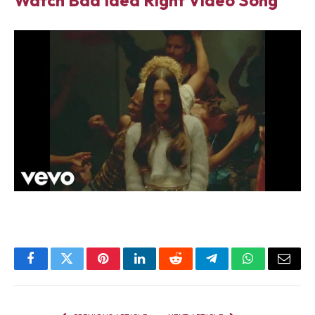
Watch Bad Idea Right Video Song
Facebook
Twitter
Pinterest
LinkedIn
Reddit
Telegram
WhatsApp
Email