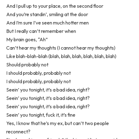
And I pull up to your place, on the second floor
And you’re standin’, smiling at the door
And I’m sure I’ve seen much hotter men
But I really can’t remember when
My brain goes, “Ah”
Can’t hear my thoughts (I cannot hear my thoughts)
Like blah-blah-blah (blah, blah, blah, blah, blah, blah)
Should probably not
I should probably, probably not
I should probably, probably not
Seein’ you tonight, it’s a bad idea, right?
Seein’ you tonight, it’s a bad idea, right?
Seein’ you tonight, it’s a bad idea, right?
Seein’ you tonight, fuck it, it’s fine
Yes, I know that he’s my ex, but can’t two people
reconnect?