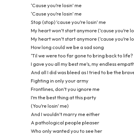
‘Cause you’re losin’ me
‘Cause you’re losin’ me
Stop (stop) ’cause you’re losin’ me
My heart won’t start anymore (’cause you’re lo
My heart won’t start anymore (’cause you’re lo
How long could we be a sad song
‘Til we were too far gone to bring back to life?
I gave you all my best me’s, my endless empat
And all I did was bleed as I tried to be the brav
Fighting in only your army
Frontlines, don’t you ignore me
I’m the best thing at this party
(You’re losin’ me)
And I wouldn’t marry me either
A pathological people pleaser
Who only wanted you to see her