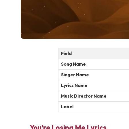
Field
Song Name
Singer Name
Lyrics Name
Music Director Name
Label
You’re Losing Me Lyrics