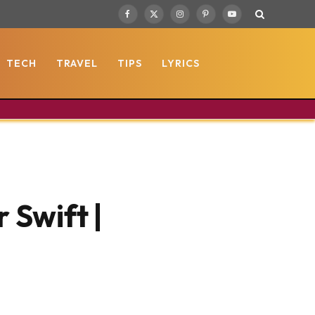
Facebook
X
Instagram
Pinterest
YouTube
(Twitter)
TECH
TRAVEL
TIPS
LYRICS
 Swift |