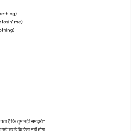
mething)
 losin’ me)
othing)
े पता है कि तुम नहीं समझते”
े डर है कि ऐसा नहीं होगा