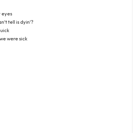
y eyes
t tell is dyin’?
quick
 we were sick