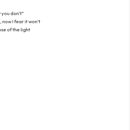
w you don’t”
now I fear it won’t
se of the light