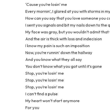
‘Cause you’re losin’ me
Every mornin’, I glared at you with storms in m
How can you say that you love someone you can’
I sent you signals and bit my nails down to the 
My face was gray, but you wouldn’t admit that
And the air is thick with loss and indecision
I know my pain is such an imposition
Now, you’re runnin’ down the hallway
And you know what they all say
You don’t know what you got until it’s gone
Stop, you’re losin’ me
Stop, you’re losin’ me
Stop, you’re losin’ me
I can’t find a pulse
My heart won’t start anymore
For you