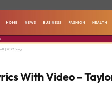
HOME
NEWS
BUSINESS
FASHION
HEALTH
s
wift | 2022 Song
rics With Video – Taylor