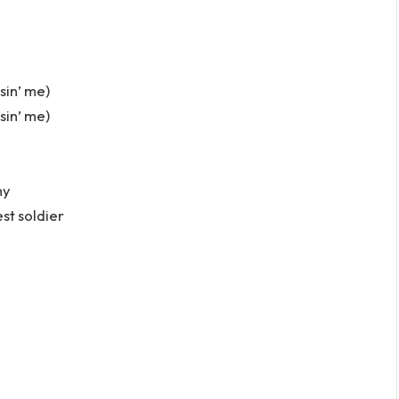
sin’ me)
sin’ me)
hy
est soldier