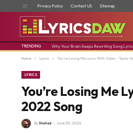
Privacy Policy
Contact US
Sitemap
TRENDING
Why Your Brain Keeps Rewriting Song Lyric
Home
»
Lyrics
»
You’re Losing Me Lyrics With Video – Taylor S
LYRICS
You’re Losing Me Ly
2022 Song
By
Shehad
June 30, 2024