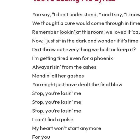
You say, “I don’t understand, ” and I say, “I kno
We thought a cure would come through in time, 
Remember lookin’ at this room, we loved it ’cau
Now, I just sit in the dark and wonder if it’s time
Do I throw out everything we built or keep it?
I’m getting tired even for a phoenix
Always risin’ from the ashes
Mendin’ all her gashes
You might just have dealt the final blow
Stop, you’re losin’ me
Stop, you’re losin’ me
Stop, you’re losin’ me
I can’t find a pulse
My heart won’t start anymore
For you