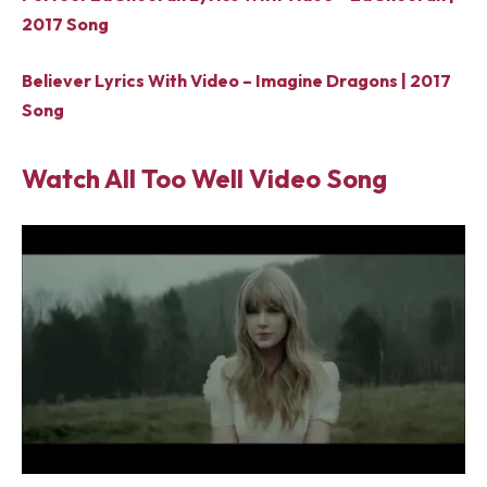
2017 Song
Believer Lyrics With Video – Imagine Dragons | 2017
Song
Watch All Too Well Video Song