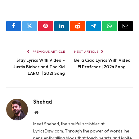
Facebook
Twitter
Pinterest
LinkedIn
Reddit
Telegram
WhatsApp
Email
PREVIOUS ARTICLE
NEXT ARTICLE
Stay Lyrics With Video –
Bella Ciao Lyrics With Video
Justin Bieber and The Kid
– El Profesor | 2024 Song
LAROI | 2021 Song
Shehad
Website
Meet Shehad, the soulful scribbler at
LyricsDaw.com. Through the power of words, he
pens enthralling blogs that touch hearts and ignite