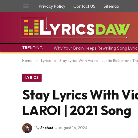
Privacy Policy
Contact US
Sitemap
TRENDING
Why Your Brain Keeps Rewriting Song Lyric
Home
»
Lyrics
»
Stay Lyrics With Video – Justin Bieber and Th
LYRICS
Stay Lyrics With Vi
LAROI | 2021 Song
By
Shehad
August 14, 2024