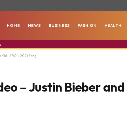
HOME
NEWS
BUSINESS
FASHION
HEALTH
s
e Kid LAROI | 2021 Song
deo – Justin Bieber and