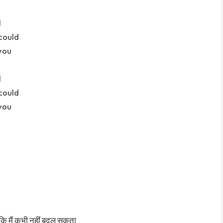
d
 could
 you
d
 could
 you
ा कि मैं कभी नहीं बदल सकता