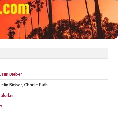
ustin Bieber
stin Bieber, Charlie Puth
 Slatkin
s