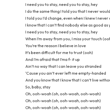
I need you to stay, need you to stay, hey
I do the same thing I told you that I never woul
I told you I’d change, even when I knew I never
I know that I can’t find nobody else as good as
I need you to stay, need you to stay, hey
When I’m away from you, I miss your touch (oo
You’re the reason I believe in love
It’s been difficult for me to trust (ooh)
And I’m afraid that I’ma f- it up
Ain’t no way that I can leave you stranded
‘Cause you ain’t ever left me empty-handed
And you know that I know that I can’t live witho
So, baby, stay
Oh, ooh-woah (oh, ooh-woah, ooh-woah)
Oh, ooh-woah (oh, ooh-woah, ooh-woah)
Oh, ooh-woah (oh, ooh-woah, ooh-woah)