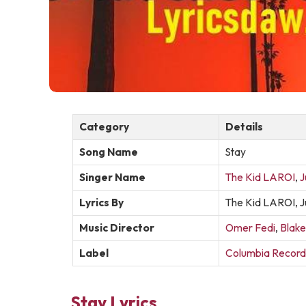
Category
Details
Song Name
Stay
Singer Name
The Kid LAROI
,
J
Lyrics By
The Kid LAROI, Ju
Music Director
Omer Fedi
,
Blake
Label
Columbia Record
Stay Lyrics