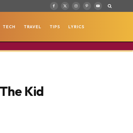
Facebook
X
Instagram
Pinterest
YouTube
(Twitter)
TECH
TRAVEL
TIPS
LYRICS
 The Kid