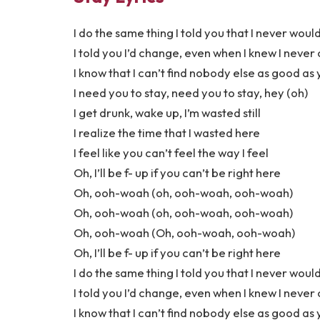
I do the same thing I told you that I never woul
I told you I’d change, even when I knew I never
I know that I can’t find nobody else as good as
I need you to stay, need you to stay, hey (oh)
I get drunk, wake up, I’m wasted still
I realize the time that I wasted here
I feel like you can’t feel the way I feel
Oh, I’ll be f- up if you can’t be right here
Oh, ooh-woah (oh, ooh-woah, ooh-woah)
Oh, ooh-woah (oh, ooh-woah, ooh-woah)
Oh, ooh-woah (Oh, ooh-woah, ooh-woah)
Oh, I’ll be f- up if you can’t be right here
I do the same thing I told you that I never woul
I told you I’d change, even when I knew I never
I know that I can’t find nobody else as good as