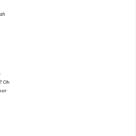
eah
e
w? Oh
oor