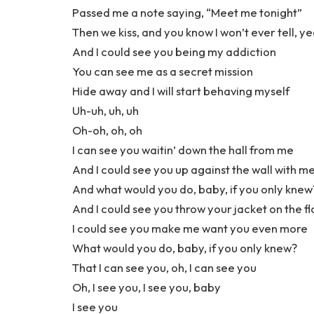
Passed me a note saying, “Meet me tonight”
Then we kiss, and you know I won’t ever tell, y
And I could see you being my addiction
You can see me as a secret mission
Hide away and I will start behaving myself
Uh-uh, uh, uh
Oh-oh, oh, oh
I can see you waitin’ down the hall from me
And I could see you up against the wall with m
And what would you do, baby, if you only kne
And I could see you throw your jacket on the fl
I could see you make me want you even more
What would you do, baby, if you only knew?
That I can see you, oh, I can see you
Oh, I see you, I see you, baby
I see you