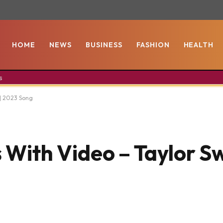
HOME
NEWS
BUSINESS
FASHION
HEALTH
s
 | 2023 Song
s With Video – Taylor Sw