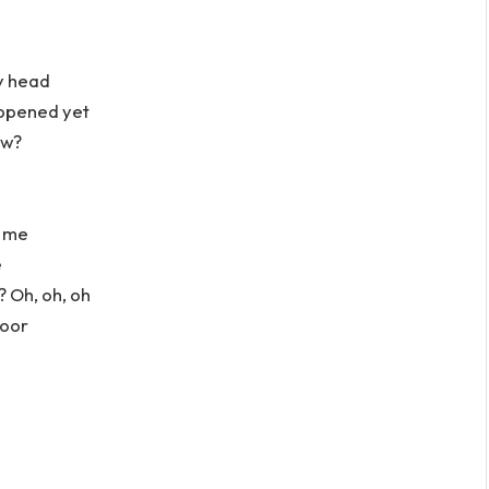
my head
happened yet
ow?
m me
e
? Oh, oh, oh
loor