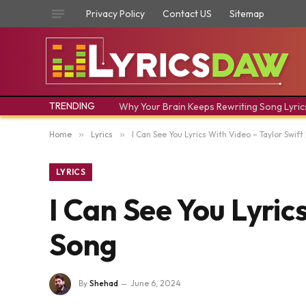
Privacy Policy
Contact US
Sitemap
TRENDING
Why Your Brain Keeps Rewriting Song Lyric
Home
»
Lyrics
»
I Can See You Lyrics With Video – Taylor Swift
LYRICS
I Can See You Lyric
Song
By
Shehad
June 6, 2024