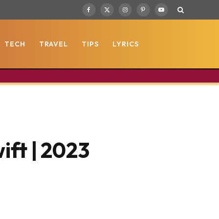
Facebook
X
Instagram
Pinterest
YouTube
(Twitter)
TECH
TRAVEL
TIPS
LYRICS
ift | 2023