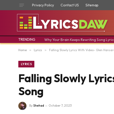
Privacy Policy
Contact US
Sitemap
TRENDING
Why Your Brain Keeps Rewriting Song Lyric
Home
»
Lyrics
»
Falling Slowly Lyrics With Video- Glen Hansa
LYRICS
Falling Slowly Lyri
Song
By
Shehad
October 7, 2023