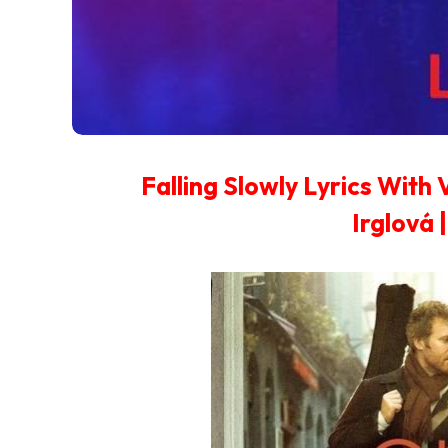
Falling Slowly Lyrics Wit
Irglová 