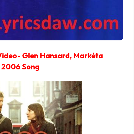
h Video- Glen Hansard, Markéta
| 2006 Song