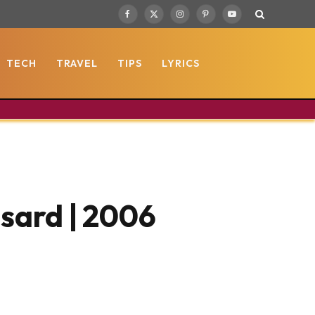
Facebook
X
Instagram
Pinterest
YouTube
(Twitter)
TECH
TRAVEL
TIPS
LYRICS
nsard | 2006