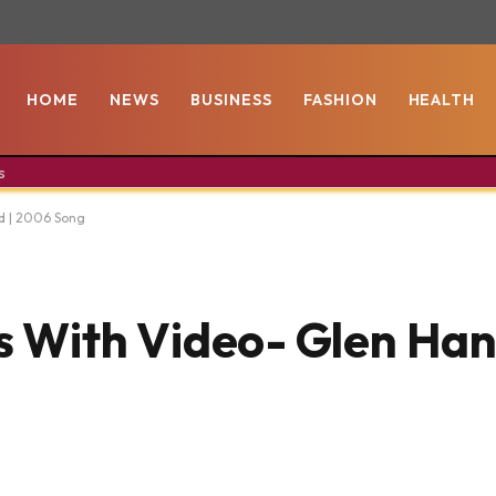
HOME
NEWS
BUSINESS
FASHION
HEALTH
s
rd | 2006 Song
cs With Video- Glen Ha