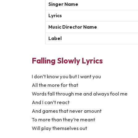
Singer Name
Lyrics
Music Director Name
Label
Falling Slowly Lyrics
I don’t know you but I want you
All the more for that
Words fall through me and always fool me
And I can’t react
And games that never amount
To more than they’re meant
Will play themselves out