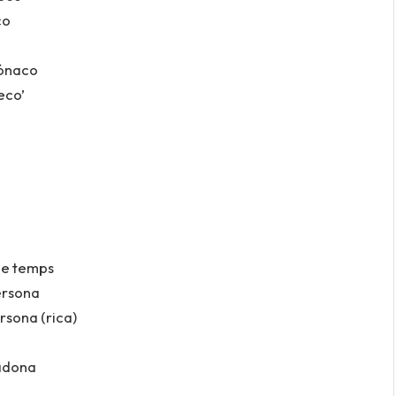
co
Mónaco
eco’
 le temps
ersona
rsona (rica)
radona