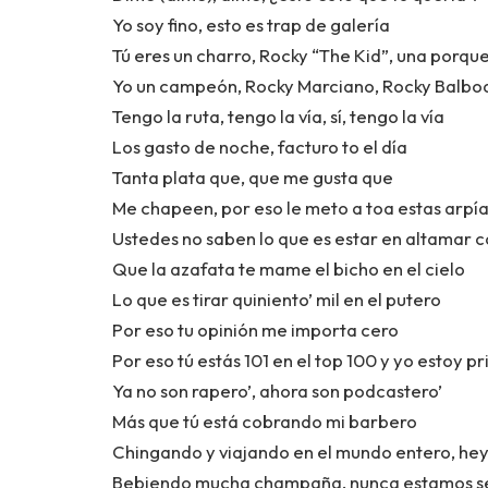
Yo soy fino, esto es trap de galería
Tú eres un charro, Rocky “The Kid”, una porqu
Yo un campeón, Rocky Marciano, Rocky Balboa
Tengo la ruta, tengo la vía, sí, tengo la vía
Los gasto de noche, facturo to el día
Tanta plata que, que me gusta que
Me chapeen, por eso le meto a toa estas arpía
Ustedes no saben lo que es estar en altamar c
Que la azafata te mame el bicho en el cielo
Lo que es tirar quiniento’ mil en el putero
Por eso tu opinión me importa cero
Por eso tú estás 101 en el top 100 y yo estoy p
Ya no son rapero’, ahora son podcastero’
Más que tú está cobrando mi barbero
Chingando y viajando en el mundo entero, hey 
Bebiendo mucha champaña, nunca estamos s