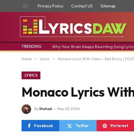
Privacy Policy
Contact US
Sitemap
TRENDING
Why Your Brain Keeps Rewriting Song Lyric
Home
»
Lyrics
»
Monaco Lyrics With Video – Bad Bunny | 202
LYRICS
Monaco Lyrics With
By
Shehad
May 29, 2024
Facebook
Twitter
Pinterest