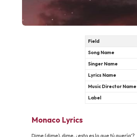
Field
Song Name
Singer Name
Lyrics Name
Music Director Name
Label
Monaco Lyrics
Dime (dime), dime, ¿esto es lo que tú quería’?