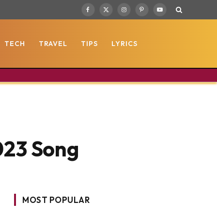
Facebook
X
Instagram
Pinterest
YouTube
(Twitter)
TECH
TRAVEL
TIPS
LYRICS
023 Song
MOST POPULAR