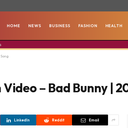
HOME
NEWS
BUSINESS
FASHION
HEALTH
s
3 Song
 Video – Bad Bunny | 2
LinkedIn
Reddit
Email