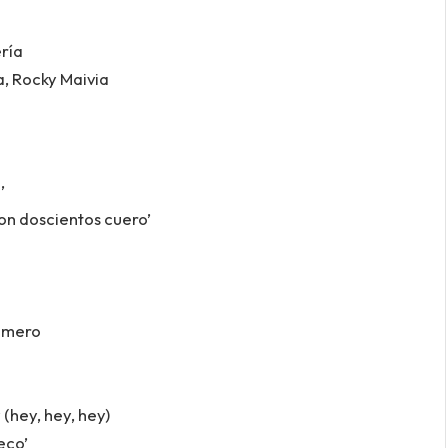
ería
, Rocky Maivia
’
on doscientos cuero’
rimero
(hey, hey, hey)
eco’