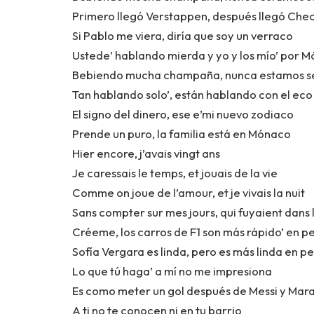
Primero llegó Verstappen, después llegó Che
Si Pablo me viera, diría que soy un verraco
Ustede’ hablando mierda y yo y los mío’ por 
Bebiendo mucha champaña, nunca estamos s
Tan hablando solo’, están hablando con el eco
El signo del dinero, ese e’mi nuevo zodiaco
Prende un puro, la familia está en Mónaco
Hier encore, j’avais vingt ans
Je caressais le temps, et jouais de la vie
Comme on joue de l’amour, et je vivais la nuit
Sans compter sur mes jours, qui fuyaient dans
Créeme, los carros de F1 son más rápido’ en p
Sofía Vergara es linda, pero es más linda en pe
Lo que tú haga’ a mí no me impresiona
Es como meter un gol después de Messi y Ma
A ti no te conocen ni en tu barrio