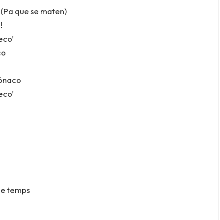
 (Pa que se maten)
!
eco’
co
Mónaco
eco’
 le temps