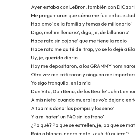
Ayer estaba con LeBron, también con DiCapr
Me preguntaron que cómo me fue en los estad
Hablamo’ de la familia y temas de millonario’
Digo, multimillonario’, digo, je, de billonario’
Hace rato sin cojone’ que me tiene la radio
Hace rato me quité del trap, yo se lo dejé a El
Uy, je, querido diario
Hoy me depositaron, a los GRAMMY nominaro
Otra vez me criticaron y ninguna me importar
Yo sigo tranquilo, en la mía
Don Vito, Don Beno, de los Beatle’ John Lenno
A mis nieto’ cuando muera les vo’a dejar cien 
A toa mis doña’ las pompis y los seno’
Y a mi hater’ un F40 sin los freno’
¿Pa qué? Pa que se estrellen, je, pa que se ma
Rojo o blanco, negro mate, ¿cuál tú quiere’?