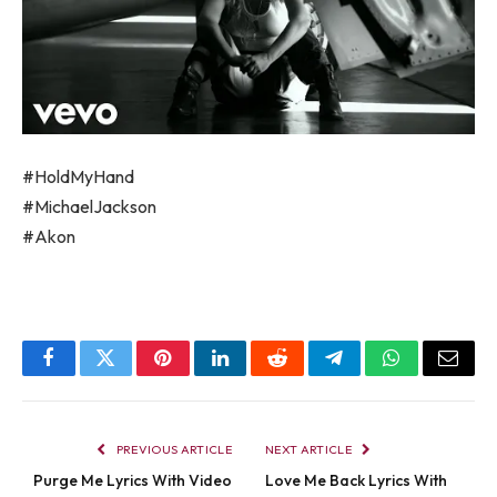
#HoldMyHand
#MichaelJackson
#Akon
Facebook
Twitter
Pinterest
LinkedIn
Reddit
Telegram
WhatsApp
Email
PREVIOUS ARTICLE
NEXT ARTICLE
Purge Me Lyrics With Video
Love Me Back Lyrics With