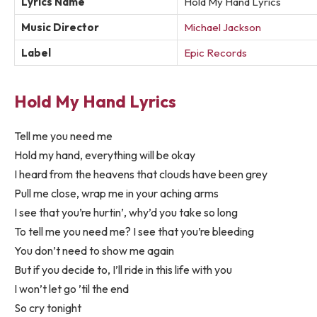
Lyrics Name
Hold My Hand Lyrics
Music Director
Michael Jackson
Label
Epic Records
Hold My Hand Lyrics
Tell me you need me
Hold my hand, everything will be okay
I heard from the heavens that clouds have been grey
Pull me close, wrap me in your aching arms
I see that you’re hurtin’, why’d you take so long
To tell me you need me? I see that you’re bleeding
You don’t need to show me again
But if you decide to, I’ll ride in this life with you
I won’t let go ’til the end
So cry tonight