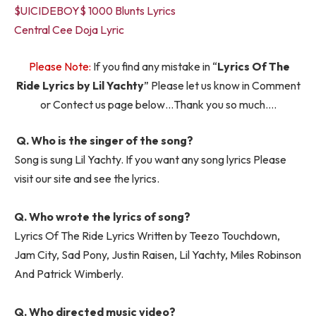
$UICIDEBOY$ 1000 Blunts Lyrics
Central Cee Doja Lyric
Please Note:
If you find any mistake in “
Lyrics Of ​​The
Ride Lyrics by Lil Yachty
” Please let us know in Comment
or Contect us page below…Thank you so much….
Q. Who is the singer of the song?
Song is sung Lil Yachty. If you want any song lyrics Please
visit our site and see the lyrics.
Q. Who wrote the lyrics of song?
Lyrics Of ​​The Ride Lyrics Written by Teezo Touchdown,
Jam City, Sad Pony, Justin Raisen, Lil Yachty, Miles Robinson
And Patrick Wimberly.
Q. Who directed music video?