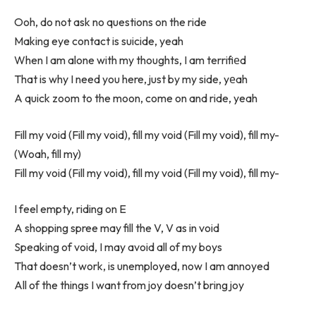
Ooh, do not ask no questions on the ride
Making eye contact is suicide, yeah
When I am alone with my thoughts, I am terrifiеd
That is why I need you here, just by my side, yеah
A quick zoom to the moon, come on and ride, yeah
Fill my void (Fill my void), fill my void (Fill my void), fill my-
(Woah, fill my)
Fill my void (Fill my void), fill my void (Fill my void), fill my-
I feel empty, riding on E
A shopping spree may fill the V, V as in void
Speaking of void, I may avoid all of my boys
That doesn’t work, is unemployed, now I am annoyed
All of the things I want from joy doesn’t bring joy