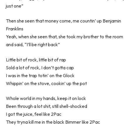
just one”
Then she seen that money come, me countin’ up Benjamin
Franklins
Yeah, when she seen that, she took my brother to the room
and said, “I’ll be right back”
Little bit of rock, little bit of rap
Sold a lot of rock, I don’t gotta cap
I was in the trap totin’ on the Glock
Whippin’ on the stove, cookin’ up the pot
Whole world in my hands, keep it on lock
Been through a lot shit, still shell-shocked
I got the juice, feel like 2Pac
They tryna kill me in the black Bimmer like 2Pac