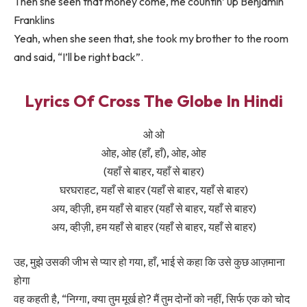
Then she seen that money come, me countin’ up Benjamin
Franklins
Yeah, when she seen that, she took my brother to the room
and said, “I’ll be right back”.
Lyrics Of Cross The Globe In Hindi
ओ ओ
ओह, ओह (हाँ, हाँ), ओह, ओह
(यहाँ से बाहर, यहाँ से बाहर)
घरघराहट, यहाँ से बाहर (यहाँ से बाहर, यहाँ से बाहर)
अय, व्हीज़ी, हम यहाँ से बाहर (यहाँ से बाहर, यहाँ से बाहर)
अय, व्हीज़ी, हम यहाँ से बाहर (यहाँ से बाहर, यहाँ से बाहर)
उह, मुझे उसकी जीभ से प्यार हो गया, हाँ, भाई से कहा कि उसे कुछ आज़माना
होगा
वह कहती है, “निग्गा, क्या तुम मूर्ख हो? मैं तुम दोनों को नहीं, सिर्फ एक को चोद