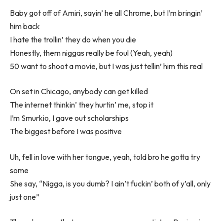
Baby got off of Amiri, sayin’ he all Chrome, but I’m bringin’
him back
I hate the trollin’ they do when you die
Honestly, them niggas really be foul (Yeah, yeah)
50 want to shoot a movie, but I was just tellin’ him this real
On set in Chicago, anybody can get killed
The internet thinkin’ they hurtin’ me, stop it
I’m Smurkio, I gave out scholarships
The biggest before I was positive
Uh, fell in love with her tongue, yeah, told bro he gotta try
some
She say, “Nigga, is you dumb? I ain’t fuckin’ both of y’all, only
just one”