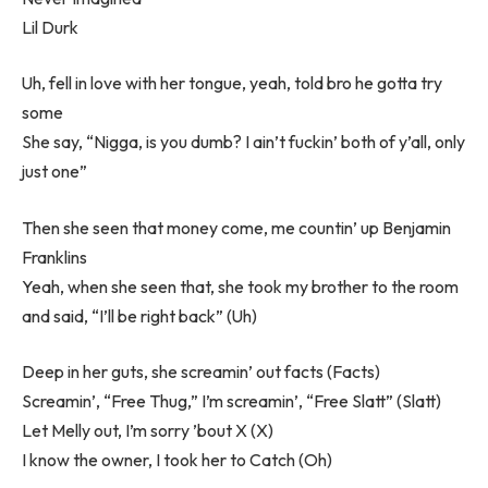
Lil Durk
Uh, fell in love with her tongue, yeah, told bro he gotta try
some
She say, “Nigga, is you dumb? I ain’t fuckin’ both of y’all, only
just one”
Then she seen that money come, me countin’ up Benjamin
Franklins
Yeah, when she seen that, she took my brother to the room
and said, “I’ll be right back” (Uh)
Deep in her guts, she screamin’ out facts (Facts)
Screamin’, “Free Thug,” I’m screamin’, “Free Slatt” (Slatt)
Let Melly out, I’m sorry ’bout X (X)
I know the owner, I took her to Catch (Oh)