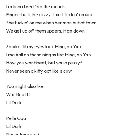
I’m finna feed ’em the rounds
Finger-fuck the glizzy, I ain’t fuckin’ around
She fuckin’ on me when her man out of town
We get up off them uppers, it go down
Smoke ’til my eyes look Ming, no Yao
I’ma ball on these niggas like Ming, no Yao
How you want beef, but you a pussy?
Never seen a kitty act like a cow
You might also like
War Bout It
Lil Durk
Pelle Coat
Lil Durk
Never Imagined