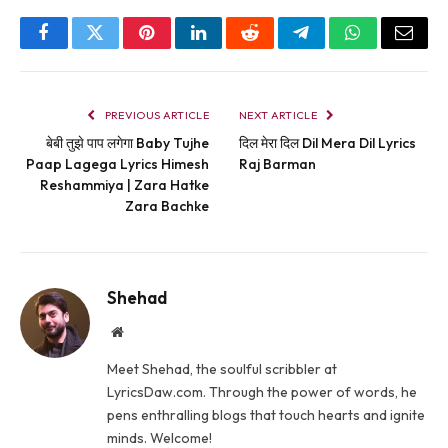
Facebook
Twitter
Pinterest
LinkedIn
Reddit
Telegram
WhatsApp
Email
PREVIOUS ARTICLE
NEXT ARTICLE
बेबी तुझे पाप लगेगा Baby Tujhe
दिल मेरा दिल Dil Mera Dil Lyrics
Paap Lagega Lyrics Himesh
Raj Barman
Reshammiya | Zara Hatke
Zara Bachke
Shehad
Website
Meet Shehad, the soulful scribbler at
LyricsDaw.com. Through the power of words, he
pens enthralling blogs that touch hearts and ignite
minds. Welcome!