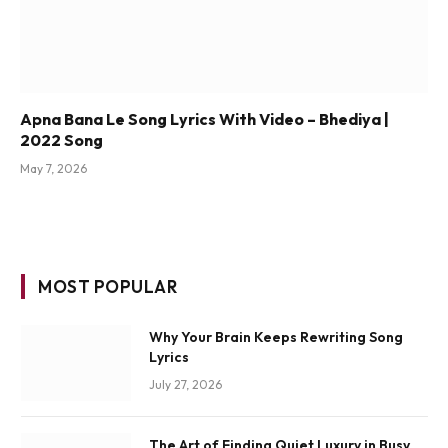
Apna Bana Le Song Lyrics With Video – Bhediya |
2022 Song
May 7, 2026
MOST POPULAR
Why Your Brain Keeps Rewriting Song
Lyrics
July 27, 2026
The Art of Finding Quiet Luxury in Busy