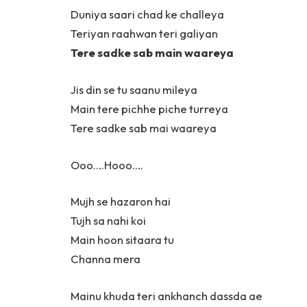
Duniya saari chad ke challeya
Teriyan raahwan teri galiyan
Tere sadke sab main waareya
Jis din se tu saanu mileya
Main tere pichhe piche turreya
Tere sadke sab mai waareya
Ooo….Hooo….
Mujh se hazaron hai
Tujh sa nahi koi
Main hoon sitaara tu
Channa mera
Mainu khuda teri ankhanch dassda ae