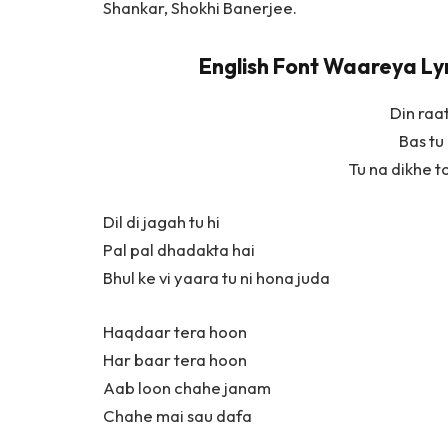
Shankar, Shokhi Banerjee.
English Font Waareya Lyri
Din raa
Bas tu
Tu na dikhe t
Dil di jagah tu hi
Pal pal dhadakta hai
Bhul ke vi yaara tu ni hona juda
Haqdaar tera hoon
Har baar tera hoon
Aab loon chahe janam
Chahe mai sau dafa