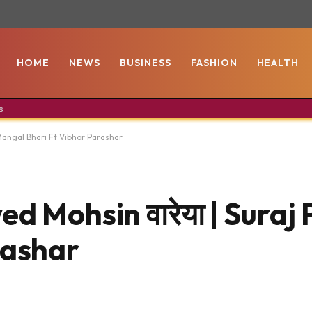
HOME
NEWS
BUSINESS
FASHION
HEALTH
s
 Mangal Bhari Ft Vibhor Parashar
d Mohsin वारेया | Suraj
rashar