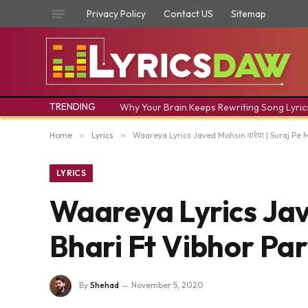
Privacy Policy
Contact US
Sitemap
TRENDING
Why Your Brain Keeps Rewriting Song Lyric
Home
»
Lyrics
»
Waareya Lyrics Javed Mohsin वारेया | Suraj Pe
LYRICS
Waareya Lyrics Jave
Bhari Ft Vibhor Pa
By
Shehad
November 5, 2020