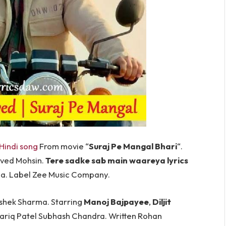
Hindi song
From movie “
Suraj Pe Mangal Bhari
“.
Javed Mohsin.
Tere sadke sab main waareya lyrics
aa. Label Zee Music Company.
ishek Sharma. Starring
Manoj Bajpayee
,
Diljit
hariq Patel Subhash Chandra. Written Rohan