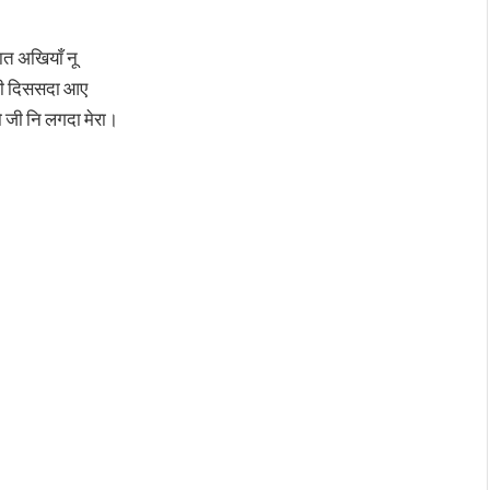
ात अखियाँ नू
ही दिससदा आए
तो जी नि लगदा मेरा।