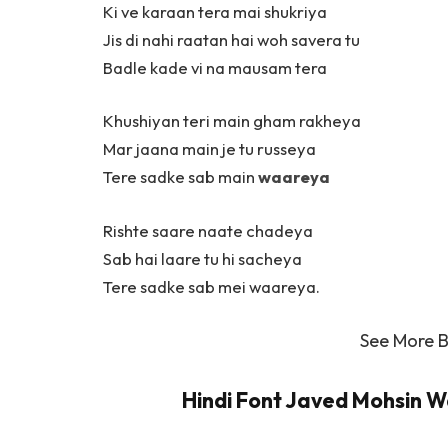
Ki ve karaan tera mai shukriya
Jis di nahi raatan hai woh savera tu
Badle kade vi na mausam tera
Khushiyan teri main gham rakheya
Mar jaana main je tu russeya
Tere sadke sab main
waareya
Rishte saare naate chadeya
Sab hai laare tu hi sacheya
Tere sadke sab mei waareya.
See More 
Hindi Font Javed Mohsin Wa