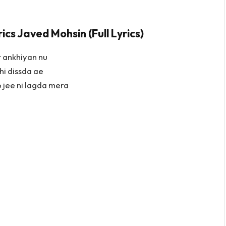
cs Javed Mohsin (Full Lyrics)
t ankhiyan nu
 hi dissda ae
o jee ni lagda mera