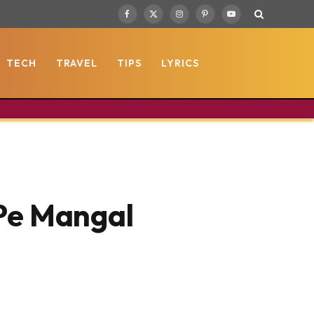
Facebook
X
Instagram
Pinterest
YouTube
(Twitter)
TECH
TRAVEL
TIPS
LYRICS
 Pe Mangal