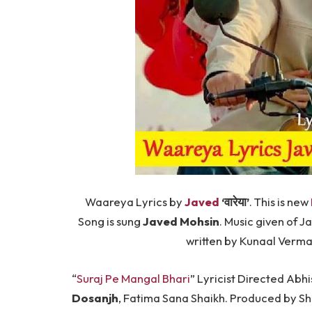
Waareya Lyrics by
Javed
‘वारेया’
. This is new
Song is sung
Javed Mohsin
. Music given of 
written by Kunaal Verm
“
Suraj Pe Mangal Bhari
” Lyricist Directed Abh
Dosanjh
, Fatima Sana Shaikh. Produced by S