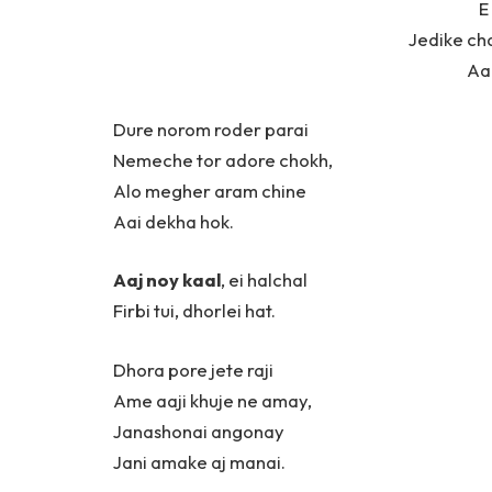
E
Jedike cha
Aa
Dure norom roder parai
Nemeche tor adore chokh,
Alo megher aram chine
Aai dekha hok.
Aaj noy kaal
, ei halchal
Firbi tui, dhorlei hat.
Dhora pore jete raji
Ame aaji khuje ne amay,
Janashonai angonay
Jani amake aj manai.