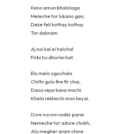
Keno emun bhalolaga
Meleche tor lukano gan,
Deke feli kothay kothay
Tor daknam.
Aj noi kal ei halchal
Firbi tui dhorlei hat.
Elo melo ogochalo
Chithi gulo fire fir chai,
Dana vejai kana machi
Khela rekhechi mon keyai.
Dure norom
roder parai
Nemeche tor adure chokh,
Alo megher aram chine