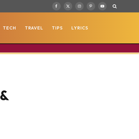
Facebook
X
Instagram
Pinterest
YouTube
(Twitter)
TECH
TRAVEL
TIPS
LYRICS
 &