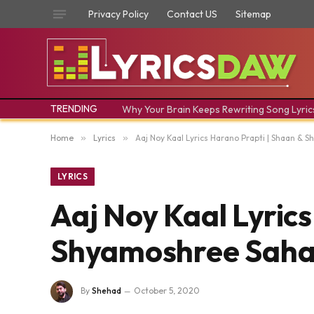
Privacy Policy
Contact US
Sitemap
TRENDING
Why Your Brain Keeps Rewriting Song Lyric
Home
»
Lyrics
»
Aaj Noy Kaal Lyrics Harano Prapti | Shaan &
LYRICS
Aaj Noy Kaal Lyrics
Shyamoshree Sah
By
Shehad
October 5, 2020