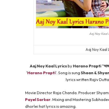
Aaj Noy Kaal 
Aaj Noy Kaal 
Aaj Noy Kaal Lyrics
by
Harano Prapti
“
আজ 
‘
Harano Prapti
‘. Song is sung
Shaan & Shya
lyrics written Rajiv Dut
Movie Director Raja Chanda. Producer Shyam
Payel Sarkar
. Mixing and Mastering Subhadee
dhorlei hat lyrics is amazing.