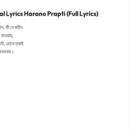
 Lyrics Harano Prapti (Full Lyrics)
দিন, কী যে কঠিন
 হাওয়ায়,
চাই, চোখে হারাই
নমনায়।