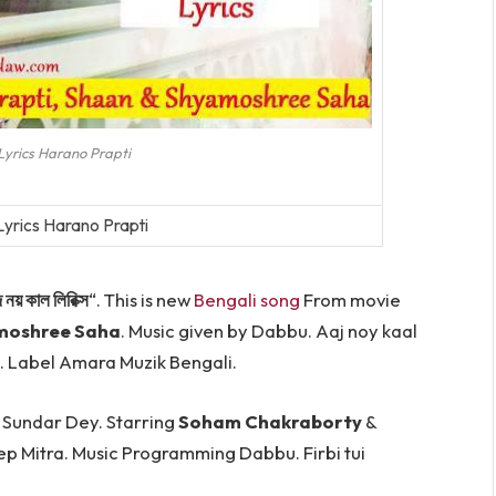
Lyrics Harano Prapti
Lyrics Harano Prapti
নয় কাল লিরিক্স
“. This is new
Bengali song
From movie
moshree Saha
. Music given by Dabbu. Aaj noy kaal
ta. Label Amara Muzik Bengali.
 Sundar Dey. Starring
Soham Chakraborty
&
p Mitra. Music Programming Dabbu. Firbi tui