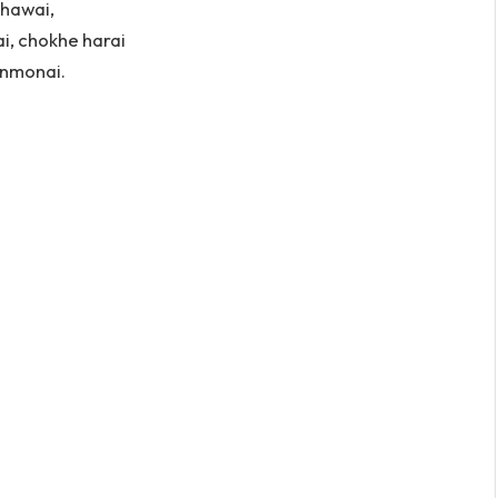
 hawai,
i, chokhe harai
nmonai.