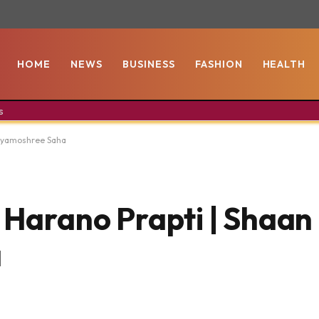
HOME
NEWS
BUSINESS
FASHION
HEALTH
s
 Shyamoshree Saha
 Harano Prapti | Shaan
a