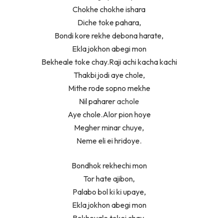
Chokhe chokhe ishara
Diche toke pahara,
Bondi kore rekhe debona harate,
Ekla jokhon abegi mon
Bekheale toke chay.Raji achi kacha kachi
Thakbi jodi aye chole,
Mithe rode sopno mekhe
Nil paharer
achole
Aye chole.Alor pion hoye
Megher minar chuye,
Neme eli ei hridoye.
Bondhok rekhechi mon
Tor hate ajibon,
Palabo bol ki ki upaye,
Ekla jokhon abegi mon