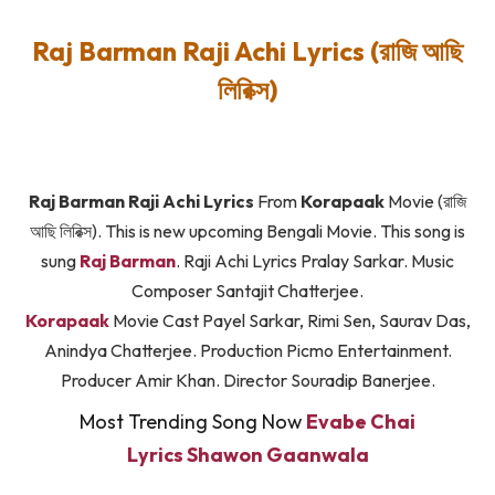
Raj Barman Raji Achi Lyrics (
রাজি আছি
লিরিক্স)
Raj Barman Raji Achi Lyrics
From
Korapaak
Movie (রাজি
আছি লিরিক্স). This is new upcoming Bengali Movie. This song is
sung
Raj Barman
. Raji Achi Lyrics Pralay Sarkar. Music
Composer Santajit Chatterjee.
Korapaak
Movie Cast Payel Sarkar, Rimi Sen, Saurav Das,
Anindya Chatterjee. Production Picmo Entertainment.
Producer Amir Khan. Director Souradip Banerjee.
Most Trending Song Now
Evabe Chai
Lyrics Shawon Gaanwala