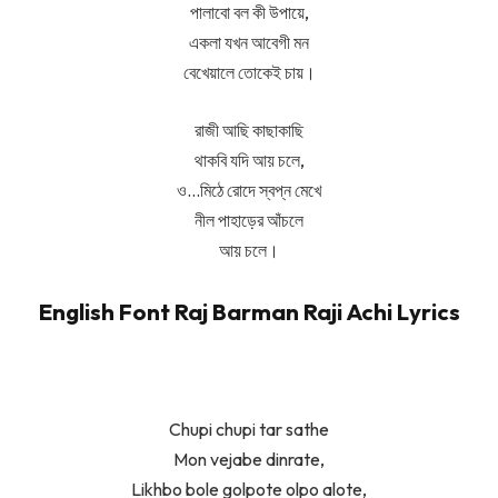
পালাবো বল কী উপায়ে,
একলা যখন আবেগী মন
বেখেয়ালে তোকেই চায়।
রাজী আছি কাছাকাছি
থাকবি যদি আয় চলে,
ও…মিঠে রোদে স্বপ্ন মেখে
নীল পাহাড়ের আঁচলে
আয় চলে।
English Font Raj Barman Raji Achi Lyrics
Chupi chupi tar sathe
Mon vejabe dinrate,
Likhbo bole golpote olpo alote,