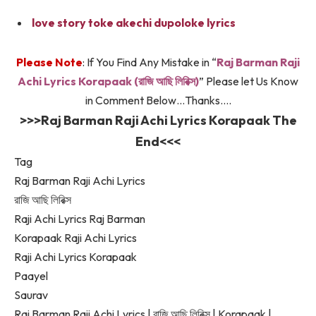
love story toke akechi dupoloke lyrics
Please Note
: If You Find Any Mistake in “
Raj Barman Raji
Achi Lyrics Korapaak (রাজি আছি লিরিক্স)
” Please let Us Know
in Comment Below…Thanks….
>>>Raj Barman Raji Achi Lyrics Korapaak The
End<<<
Tag
Raj Barman Raji Achi Lyrics
রাজি আছি লিরিক্স
Raji Achi Lyrics Raj Barman
Korapaak Raji Achi Lyrics
Raji Achi Lyrics Korapaak
Paayel
Saurav
Raj Barman Raji Achi Lyrics | রাজি আছি লিরিক্স | Korapaak |