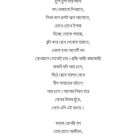
চুপি চুপি তার সাথে
মন ভেজাবো দিনরাতে,
লিখব বলে গল্পটা অল্প আলোতে,
চোখে চোখে ইশারা
দিচ্ছে তোকে পাহারা,
বন্দি করে রেখে দেবোনা হারাতে,
একলা যখন আবেগী মন
বেখেয়ালে তোকেই চায়।রাজি আছি কাছাকাছি
থাকবি যদি আয় চলে,
মিঠে রোদে স্বপ্ন মেখে
নীল পাহাড়ের
আঁচলে
আয় চলে।আলোর পিয়ন হয়ে
মেঘের মিনার ছুঁয়ে,
নেমে এলি এই হৃদয়ে।
বন্ধক রেখেছি মন
তোর হাতে আজীবন,