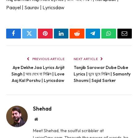
Paayel | Saurav | Lyricsdaw
Facebook
Twitter
Pinterest
LinkedIn
Reddit
Telegram
WhatsApp
Email
PREVIOUS ARTICLE
NEXT ARTICLE
Aye Dekhe Jaa Lyrics Arijit
Tanjib Sarowar Dube Dube
Singh | আয় দেখে যা লিরিক্স | Love
Lyrics | ডুবে ডুবে লিরিক্স | Samonty
Aaj Kal Porshu | Lyricsdaw
Shoumi | Sajid Sarker
Shehad
Website
Meet Shehad, the soulful scribbler at
LyricsDaw.com. Through the power of words, he