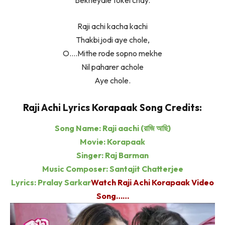
Bekheyale tokei chay.
Raji achi kacha kachi
Thakbi jodi aye chole,
O….Mithe rode sopno mekhe
Nil paharer achole
Aye chole.
Raji Achi Lyrics Korapaak Song Credits:
Song Name: Raji aachi (রাজি আছি)
Movie: Korapaak
Singer: Raj Barman
Music Composer: Santajit Chatterjee
Lyrics: Pralay Sarkar
Watch Raji Achi Korapaak Video
Song……