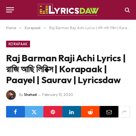
Home
»
Korapaak
»
Raj Barman Raji Achi Lyrics | রাজি আছি লিরিক্স | Korapaak | Paayel | Saurav | Lyricsdaw
KORAPAAK
Raj Barman Raji Achi Lyrics |
রাজি আছি লিরিক্স | Korapaak |
Paayel | Saurav | Lyricsdaw
By
Shehad
February 15, 2020