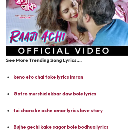
See More Trending Song Lyrics….
keno eto chai toke lyrics imran
Gotro murshid ekbar daw bole lyrics
tui chara ke ache amar lyrics love story
Bujhe gechi kake sagor bole bodhua lyrics