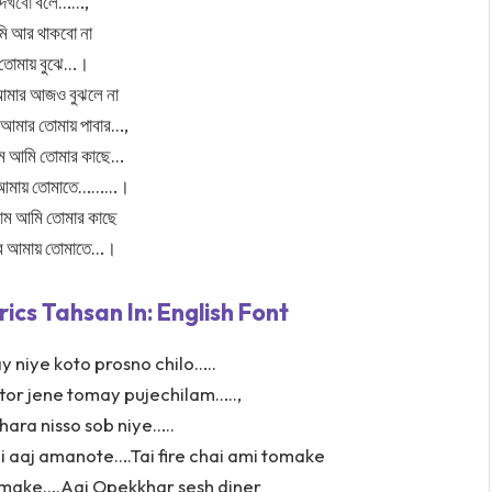
দেখবো
বলে……,
ি আর থাকবো না
ী তোমায় বুঝে…।
মি আমার আজও বুঝলে না
আমার তোমায় পাবার…,
াম আমি তোমার কাছে…
আমায় তোমাতে………।
াম আমি তোমার কাছে
 আমায় তোমাতে…।
cs Tahsan In: English Font
y niye koto prosno chilo…..
ttor jene tomay pujechilam…..,
ara nisso sob niye…..
i aaj amanote….Tai fire chai ami tomake
amake….Aaj Opekkhar sesh diner