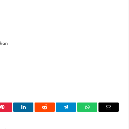
thon
Pinterest
LinkedIn
Reddit
Telegram
WhatsApp
Email