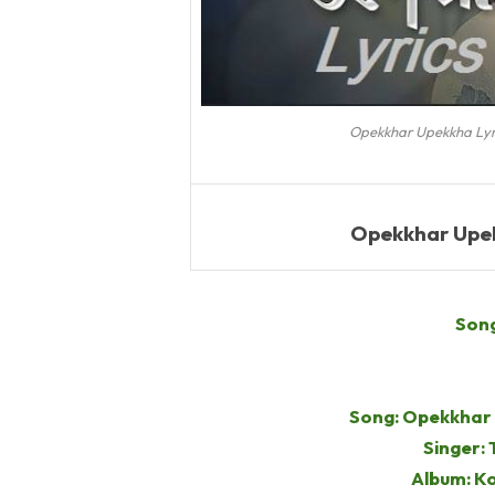
Opekkhar Upekkha Lyrics T
Opekkhar Upek
Song
Song: Opekkhar Upe
Singer:
Album: K