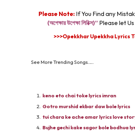
Please Note:
If You Find any Mistak
(অপেক্ষার উপেক্ষা লিরিক্স)”
Please let U
>>>Opekkhar Upekkha Lyrics T
See More Trending Songs…..
keno eto chai toke lyrics imran
Gotro murshid ekbar daw bole lyrics
tui chara ke ache amar lyrics love stor
Bujhe gechi kake sagor bole bodhua lyr