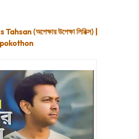
san (অপেক্ষার উপেক্ষা লিরিক্স) |
pokothon