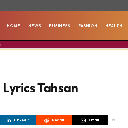
HOME
NEWS
BUSINESS
FASHION
HEALTH
s
Lyrics Tahsan
LinkedIn
Reddit
Email