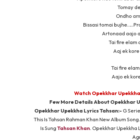
Tomay de
Ondho
am
Bissasi tomai bujhe…..Pr
Artonaad aajo 
Tai fire elam
Aaj ek kor
Tai fire ela
Aajo ek kor
Watch Opekkhar Upekkha 
Few More Details About Opekkhar U
Opekkhar Upekkha Lyrics Tahsan:-
G Serie
This Is Tahsan Rahman Khan New Album Song. 
Is Sung
Tahsan Khan
. Opekkhar Upekkha L
Ag