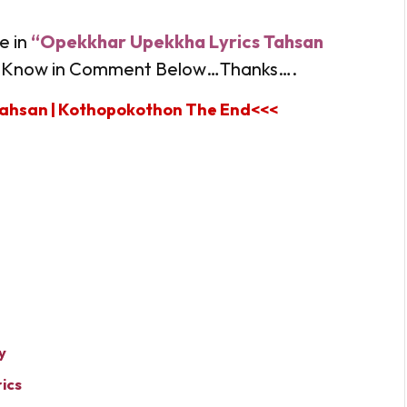
e in
“Opekkhar Upekkha Lyrics Tahsan
s Know in Comment Below…Thanks….
ahsan | Kothopokothon The End<<<
y
ics