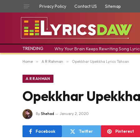
Privacy Policy
Contact US
Sitemap
TRENDING
Why Your Brain Keeps Rewriting Song Lyric
Home
»
A R Rahman
»
Opekkhar Upekkha Lyrics Tahsan
A R RAHMAN
Opekkhar Upekkha 
By
Shehad
January 2, 2020
Facebook
Twitter
Pinterest