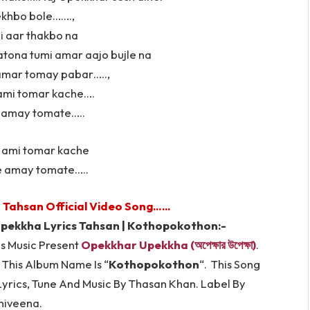
khbo bole…….,
i
aar thakbo na
atona tumi amar aajo bujle na
amar tomay pabar…..,
 ami tomar kache….
e amay tomate…..
m ami tomar kache
e amay tomate…..
Tahsan Official Video Song……
pekkha Lyrics Tahsan | Kothopokothon:-
s Music Present
Opekkhar Upekkha (অপেক্ষার উপেক্ষা)
.
This Album Name Is “
Kothopokothon
“. This Song
yrics, Tune And Music By Thasan Khan. Label By
niveena.