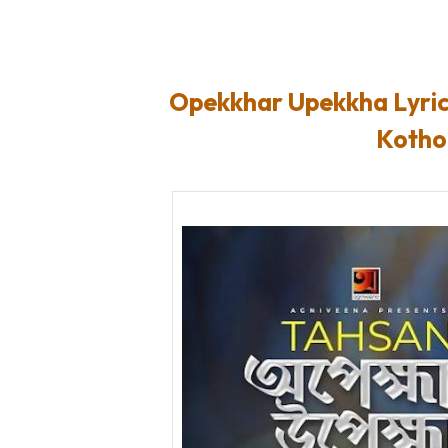
Opekkhar Upekkha Lyrics Tah
Kotho