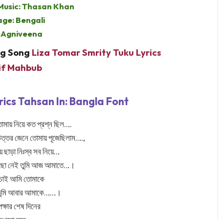
 Music: Thasan Khan
ge: Bengali
: Agniveena
ng Song
Liza Tomar Smrity Tuku Lyrics
if Mahbub
cs Tahsan In: Bangla Font
মায় নিয়ে কত প্রশ্ন ছিল….
উত্তর জেনে তোমায় পূজেছিলাম….,
ছাড়া নিঃস্ব সব নিয়ে…
য়েছো নেই তুমি আজ আমাতে…।
 চাই আমি তোমাকে
তুমি আবার আমাকে……।
্ষার শেষ দিনের