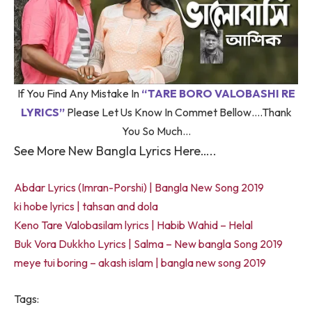
If You Find Any Mistake In
“TARE BORO VALOBASHI RE
LYRICS”
Please Let Us Know In Commet Bellow….Thank
You So Much…
See More New Bangla Lyrics Here…..
Abdar Lyrics (Imran-Porshi) | Bangla New Song 2019
ki hobe lyrics | tahsan and dola
Keno Tare Valobasilam lyrics | Habib Wahid – Helal
Buk Vora Dukkho Lyrics | Salma – New bangla Song 2019
meye tui boring – akash islam | bangla new song 2019
Tags: