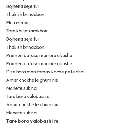
Bojhena seje tui
Thakish brindabon,
Ekla ei mon
Tore khuje sarakhon
Bojhena seje tui
Thakish brindabon,
Prameri batase mon ure akashe,
Prameri batase mon ure akashe
Dise hara mon tomay kache pete chai,
Amar chokhete ghum nai
Monete suk nai
Tare boro valobasi re,
Amar chokhete ghum nai
Monete suk nai
Tare boro valobashi re
.