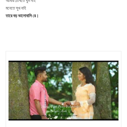
আমার চোখতে ঘুম নাই
মনেতে সুখ নাই
তারে বড় ভালোবাসি রে।