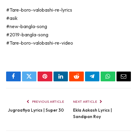
#Tare-boro-valobashi-re-lyrics
#asik
#new-bangla-song
#2019-bangla-song
#Tare-boro-valobashi-re-video
Facebook
Twitter
Pinterest
LinkedIn
Reddit
Telegram
WhatsApp
Email
PREVIOUS ARTICLE
NEXT ARTICLE
Jugraafiya Lyrics | Super 30
Ekla Aakash Lyrics |
Sandipan Roy