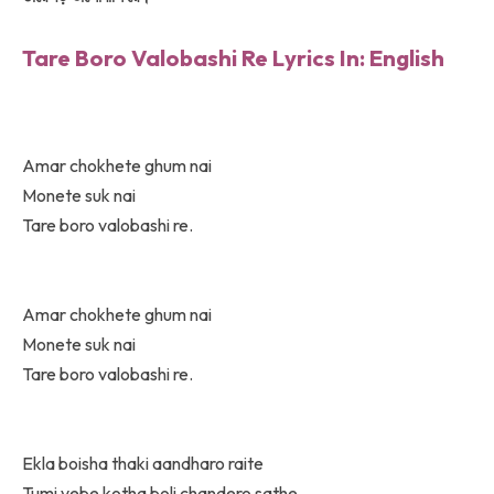
Tare Boro Valobashi Re
Lyrics In: English
Amar chokhete ghum nai
Monete suk nai
Tare boro valobashi re.
Amar chokhete ghum nai
Monete suk nai
Tare boro valobashi re.
Ekla boisha thaki aandharo raite
Tumi vebe kotha boli chandero sathe,