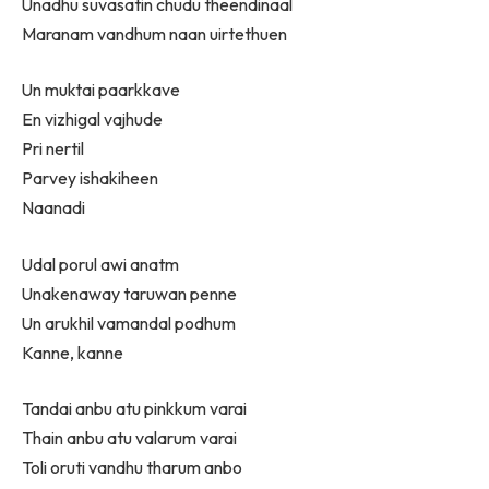
Unadhu suvasatin chudu theendinaal
Maranam vandhum naan uirtethuen
Un muktai paarkkave
En vizhigal vajhude
Pri nertil
Parvey ishakiheen
Naanadi
Udal porul awi anatm
Unakenaway taruwan penne
Un arukhil vamandal podhum
Kanne, kanne
Tandai anbu atu pinkkum varai
Thain anbu atu valarum varai
Toli oruti vandhu tharum anbo