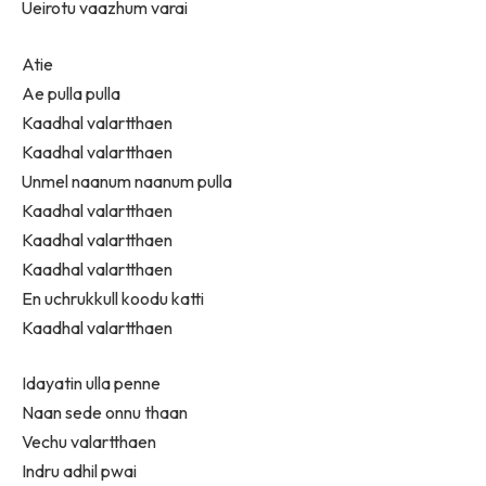
Ueirotu vaazhum varai
Atie
Ae pulla pulla
Kaadhal valartthaen
Kaadhal valartthaen
Unmel naanum naanum pulla
Kaadhal valartthaen
Kaadhal valartthaen
Kaadhal valartthaen
En uchrukkull koodu katti
Kaadhal valartthaen
Idayatin ulla penne
Naan sede onnu thaan
Vechu valartthaen
Indru adhil pwai