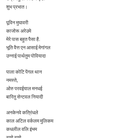
शुभ प्रभात।
पूविन मुघावरी
काजोरू अरेउमे
मेरे पास बहुत पैसा है.
भूति वैत्त एन आसाई मेगांगल
उन्नाई पार्थतुम पोवियादा
पाला कोटि पेंगल थान
नमस्ते,
ओरु परवईयाल मनधई
बारितु सेन्टवल नियादी
अनकेनवे कत्रिंधले
काल अटिल वर्कलम मुलिकम
कधलील वलि इंभम
ठाणे ठाणे