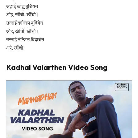
अढ़ाई खांडू बुडियन
ओह, खींचो, खींचो।
उन्नाई कन्निल बुदियेन
ओह, खींचो, खींचो।
उन्नाई नेन्जिल विदाचेन
अरे, खींचो.
Kadhal Valarthen Video Song