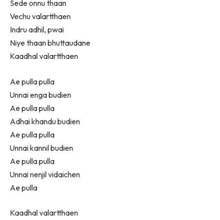
Sede onnu thaan
Vechu valartthaen
Indru adhil, pwai
Niye thaan bhuttaudane
Kaadhal valartthaen
Ae pulla pulla
Unnai enga budien
Ae pulla pulla
Adhai khandu budien
Ae pulla pulla
Unnai kannil budien
Ae pulla pulla
Unnai nenjil vidaichen
Ae pulla
Kaadhal valartthaen