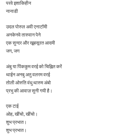
परवे इशाकिहीन
नानाडी
उदल पोरुल अवी एनाटॉमी
अनकेनवे तारुवान पेने
एक सुन्दर और खूबसूरत आदमी
जग, जग
अंबु या पिंककुम वरई को चिह्नित करें
थाईन अनबु अतु वलरम वरई
तोली ओरुति वंधु थारुम अंबो
प्रभु की आवाज़ सुनी गयी है।
एक टाई
ओह, खींचो, खींचो।
शुभ प्रभात।
शुभ प्रभात।