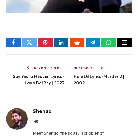
Facebook
Twitter
Pinterest
LinkedIn
Reddit
Telegram
WhatsApp
Email
PREVIOUS ARTICLE
NEXT ARTICLE
Say Yes to Heaven Lyrics-
Hale Dil Lyrics-Murder 2 |
Lana Del Rey | 2023
2002
Shehad
Website
Meet Shehad, the soulful scribbler at