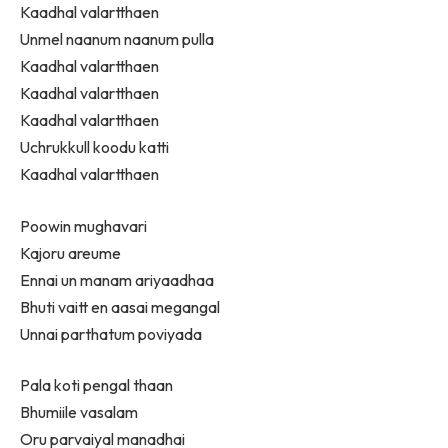
Kaadhal valartthaen
Unmel naanum naanum pulla
Kaadhal valartthaen
Kaadhal valartthaen
Kaadhal valartthaen
Uchrukkull koodu katti
Kaadhal valartthaen
Poowin mughavari
Kajoru areume
Ennai un manam ariyaadhaa
Bhuti vaitt en aasai megangal
Unnai parthatum poviyada
Pala koti pengal thaan
Bhumiile vasalam
Oru parvaiyal manadhai