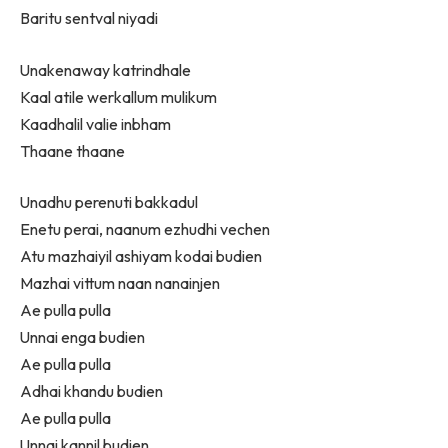
Baritu sentval niyadi
Unakenaway katrindhale
Kaal atile werkallum mulikum
Kaadhalil valie inbham
Thaane thaane
Unadhu perenuti bakkadul
Enetu perai, naanum ezhudhi vechen
Atu mazhaiyil ashiyam kodai budien
Mazhai vittum naan nanainjen
Ae pulla pulla
Unnai enga budien
Ae pulla pulla
Adhai khandu budien
Ae pulla pulla
Unnai kannil budien