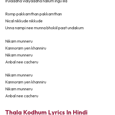
Irulaadha vidiyaadha nallum ingu illa
Romp pakkamthan pakkamthan
Nical nikkude nikkude
Unna nampi nee munna bhokiil paat undakum
Nikam munneru
Kannoram yen khanniru
Nikam munneru
Anbal nee cacheru
Nikam munneru
Kannoram yen khanniru
Nikam munneru
Anbal nee cacheru
Thala Kodhum Lyrics In Hindi