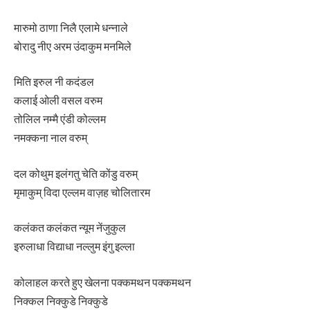
मारुमो ठाणा निलै एलामे धन्नाले
बोरादु नीए अरम उंदाकुम मनमिले
मिति इरुल नी कदंडल
कलाई ओली वसल वरुम
तोलिल नम्मै एंडी कोल्लम
नमक्कना नाल वरुम्
दल कोथुम इलंगतु चेति कोंडु वरुम्
मृमाकुम् विदा एल्लम वाज़ह चोलितारम
कलंकत कलंकत न्यूम नेंजुकुल
इरुलाधा विद्याधा नल्लुम इंगु इल्ला
कोलाहल करते हुए खेलना पक्कमथन पक्कमथन
निक्कल निक्कुडे निक्कुडे