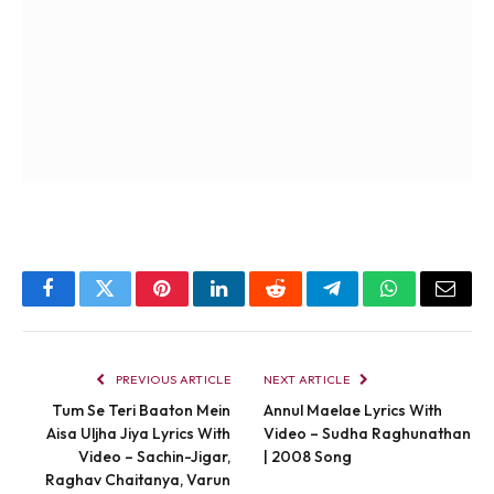
Facebook
Twitter
Pinterest
LinkedIn
Reddit
Telegram
WhatsApp
Email
PREVIOUS ARTICLE
NEXT ARTICLE
Tum Se Teri Baaton Mein
Annul Maelae Lyrics With
Aisa Uljha Jiya Lyrics With
Video – Sudha Raghunathan
Video – Sachin-Jigar,
| 2008 Song
Raghav Chaitanya, Varun