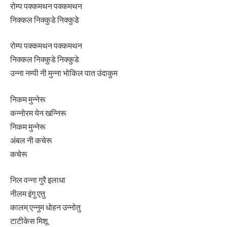
रोम्प पक्कमथन पक्कमथन
निक्कल निक्कुडे निक्कुडे
रोम्प पक्कमथन पक्कमथन
निक्कल निक्कुडे निक्कुडे
उन्ना नम्पी नी मुन्ना भोकिल पात उंदाकुम
निकम मुन्नेरू
कन्नोरम येन खन्निरू
निकम मुन्नेरू
अंबल नी कचेरू
कचेरू
निल वन्ना गुरै इलाधा
नीलम इंगु एतु
कालम् एन्नुम धोहन उन्नोतु
टाटीकेस मिशू