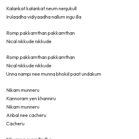
Kalankat kalankat neum nenjukull
Irulaadha vidiyaadha nallum ingu illa
Romp pakkamthan pakkamthan
Nical nikkude nikkude
Romp pakkamthan pakkamthan
Nical nikkude nikkude
Unna nampi nee munna bhokiil paat undakum
Nikam munneru
Kannoram yen khanniru
Nikam munneru
Anbal nee cacheru
Cacheru