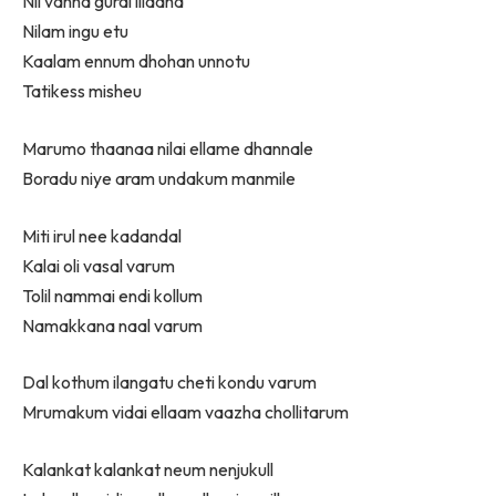
Nil vanna gurai illadha
Nilam ingu etu
Kaalam ennum dhohan unnotu
Tatikess misheu
Marumo thaanaa nilai ellame dhannale
Boradu niye aram undakum manmile
Miti irul nee kadandal
Kalai oli vasal varum
Tolil nammai endi kollum
Namakkana naal varum
Dal kothum ilangatu cheti kondu varum
Mrumakum vidai ellaam vaazha chollitarum
Kalankat kalankat neum nenjukull