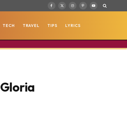
Facebook
X
Instagram
Pinterest
YouTube
(Twitter)
TECH
TRAVEL
TIPS
LYRICS
 Gloria