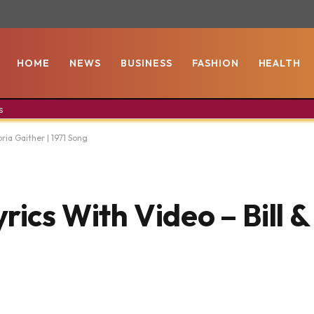
HOME
NEWS
BUSINESS
FASHION
HEALTH
s
oria Gaither | 1971 Song
rics With Video – Bill &