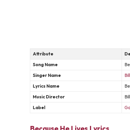
Attribute
De
Song Name
Be
Singer Name
Bill
Lyrics Name
Be
Music Director
Bil
Label
Ga
Because He Lives Lyrics