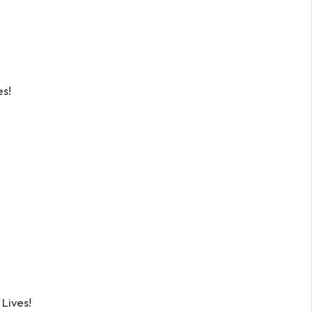
es!
Lives!