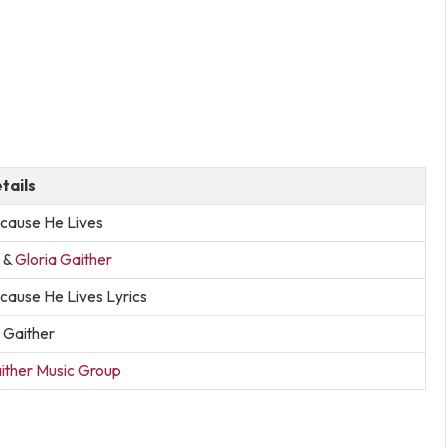
tails
cause He Lives
&
Gloria Gaither
cause He Lives Lyrics
l Gaither
ither Music Group