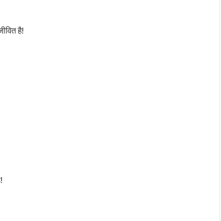
ीवित है!
!