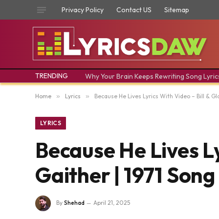
Privacy Policy
Contact US
Sitemap
TRENDING
Why Your Brain Keeps Rewriting Song Lyric
Home
»
Lyrics
»
Because He Lives Lyrics With Video – Bill & Gl
LYRICS
Because He Lives Ly
Gaither | 1971 Song
By
Shehad
April 21, 2025