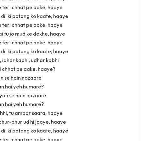
re teri chhat pe aake, haaye
 dil ki patang ko kaate, haaye
re teri chhat pe aake, haaye
ai tu jo mud ke dekhe, haaye
re teri chhat pe aake, haaye
 dil ki patang ko kaate, haaye
si, idhar kabhi, udhar kabhi
ri chhat pe aake, haaye?
 se hain nazaare
n hai yeh humare?
on se hain nazaare
n hai yeh humare?
hhi, tu ambar saara, haaye
phur-phur ud hi jaaye, haaye
 dil ki patang ko kaate, haaye
re teri chhat pe aake, haaye