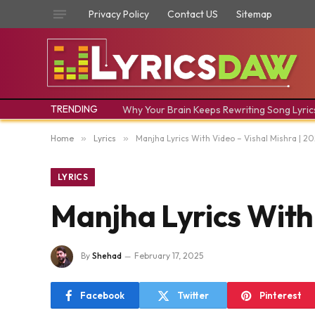
Privacy Policy
Contact US
Sitemap
TRENDING
Why Your Brain Keeps Rewriting Song Lyric
Home
»
Lyrics
»
Manjha Lyrics With Video – Vishal Mishra | 2
LYRICS
Manjha Lyrics With
By
Shehad
February 17, 2025
Facebook
Twitter
Pinterest