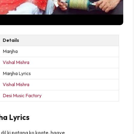
Details
Manjha
Vishal Mishra
Manjha Lyrics
Vishal Mishra
Desi Music Factory
a Lyrics
 dil ki patang ko kaate, haaye