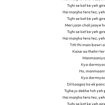
Tujhi se kat ke yeh gi
Hai manjha tera tez, yeh
Tujhi se kat ke yeh gi
Meri jaan chali jaaye h
Tujhi se kat ke yeh gi
Hai manjha tera tez, yeh
Titli thi main bawri 
Kaise aa thehri te
Manmaaniyon
Kya darmiyaa
Ho, manmaaniy
Kya darmiyaa
Dil kaagaz ka ek panc
Tujhe jo dekhe toh yeh 
Hai manjha tera tez, yeh
Tujhi se kat ke yeh gi