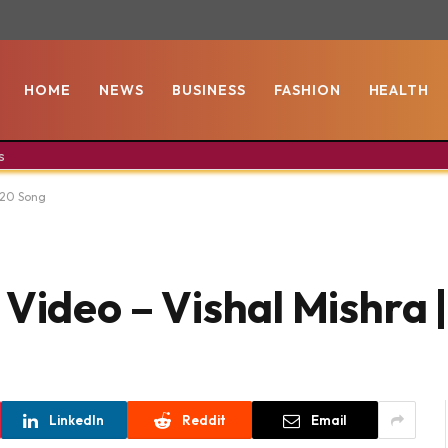
HOME
NEWS
BUSINESS
FASHION
HEALTH
s
020 Song
 Video – Vishal Mishra 
LinkedIn
Reddit
Email