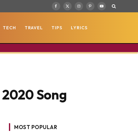
Facebook
X
Instagram
Pinterest
YouTube
(Twitter)
TECH
TRAVEL
TIPS
LYRICS
| 2020 Song
MOST POPULAR