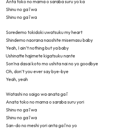
Anta toko no mama o saraba suru yo ka
Shinu no ga ī wa
Shinu no ga ī wa
Soredemo tokidoki uwatsuku my heart
Shindemo naorana naoshite misemasu baby
Yeah, I ain’t nothing but ya baby
Ushinatte hajimete kigatsuku nante
Son’na dasai koto mo ushita nai no yo goodbye
Oh, don’t you ever say bye-bye
Yeah, yeah
Watashi no saigo wa anata ga ī
Anata toko no mama o saraba suru yori
Shinu no ga ī wa
Shinu no ga ī wa
San-do no meshi yori anta ga ī no yo