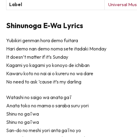
Label
Universal Mus
Shinunoga E-Wa Lyrics
Yubikiri genman hora demo fuitara
Hari demo nan demo noma sete itadaki Monday
It doesn’t matter if it’s Sunday
Kagami yo kagami yo konoyo de ichiban
Kawaru koto no nai ai o kureru no wa dare
No need to ask ’cause it’s my darling
Watashi no saigo wa anata ga ī
Anata toko no mama o saraba suru yori
Shinu no ga ī wa
Shinu no ga ī wa
San-do no meshi yori anta ga ī no yo