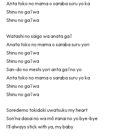
Anta toko no mama o saraba suru yo ka
Shinu no ga ī wa
Shinu no ga ī wa
Watashi no saigo wa anata ga ī
Anata toko no mama o saraba suru yori
Shinu no ga ī wa
Shinu no ga ī wa
San-do no meshi yori anta ga ī no yo
Anta toko no mama o saraba suru yo ka
Shinu no ga ī wa
Shinu no ga ī wa
Soredemo tokidoki uwatsuku my heart
Son’na dasai no wa mō iranai no yo bye-bye
I’ll always stick with ya, my baby