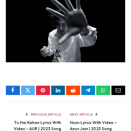
Facebook
Twitter
Pinterest
LinkedIn
Reddit
Telegram
WhatsApp
Email
PREVIOUS ARTICLE
NEXT ARTICLE
Tu Hai Kahan Lyrics With
Husn Lyrics With Video –
Video – AUR | 2023 Song
Anuv Jain | 2023 Song