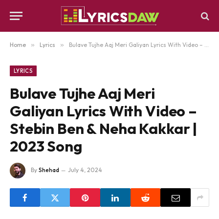
Home
»
Lyrics
»
Bulave Tujhe Aaj Meri Galiyan Lyrics With Video – Stebin Ben & Neha Kakkar | 2023 Song
LYRICS
Bulave Tujhe Aaj Meri
Galiyan Lyrics With Video –
Stebin Ben & Neha Kakkar |
2023 Song
By
Shehad
July 4, 2024