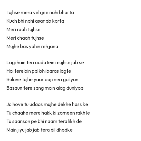
Tujhse mera yeh jee nahi bharta
Kuch bhi nahi asar ab karta
Meri raah tujhse
Meri chaah tujhse
Mujhe bas yahin reh jana
Lagi hain teri aadatein mujhse jab se
Hai tere bin pal bhi baras lagte
Bulave tujhe yaar aaj meri galiyan
Basaun tere sang main alag duniyaa
Jo hove tu udaas mujhe dekhe hass ke
Tu chaahe mere hakk ki zameen rakh le
Tu saanson pe bhi naam tera likh de
Main jiyu jab jab tera dil dhadke