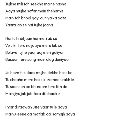
Tujhse mili toh seekha maine hasna
Aaya mujhe safar mein theharna
Main toh bhool gayi duniya ka pata
Yaara jab se hai tujhe jaana
Hai tu hi dil jaan hai meri ab se
Ve zikr tera na jaaye mere lab se
Bulave tujhe yaar aaj meri galiyan
Basaun tere sang main alag duniyaa
Jo hove tu udaas mujhe dekhe hass ke
Tu chaahe mere hakk ki zameen rakh le
Tu saanson pe bhi naam tera likh de
Main jiyu jab jab tera dil dhadke
Pyar di raawan utte yaar tu le aaya
Mainu jeene da matlab aaj samajh aaya