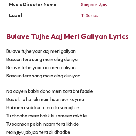
Music Director Name
Sanjeev-Ajay
Label
T-Series
Bulave Tujhe Aaj Meri Galiyan Lyrics
Bulave tujhe yaar aaj meri galiyan
Basaun tere sang main alag duniya
Bulave tujhe yaar aaj meri galiyan
Basaun tere sang main alag duniyaa
Na aayein kabhi dono mein zara bhi faasle
Bas ek tu ho, ek main hoon aur koyi na
Hai mera sab kuch tera tu samajh le
Tu chaahe mere hakk ki zameen rakh le
Tu saanson pe bhi naam tera likh de
Main jiyu jab jab tera dil dhadke