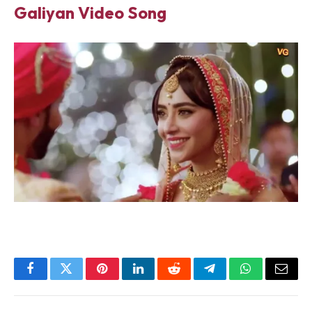
Galiyan Video Song
Facebook
Twitter
Pinterest
LinkedIn
Reddit
Telegram
WhatsApp
Email