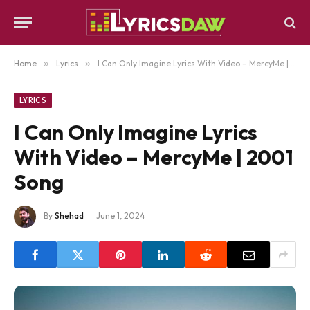
Home
»
Lyrics
»
I Can Only Imagine Lyrics With Video – MercyMe | 2001 Song
LYRICS
I Can Only Imagine Lyrics
With Video – MercyMe | 2001
Song
By
Shehad
June 1, 2024