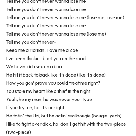
Tell me you don’t never wanna lose me
Tell me you don’t never wanna lose me
Tell me you don’t never wanna lose me (lose me, lose me)
Tell me you don’t never wanna lose me
Tell me you don’t never wanna lose me (lose me)
Tell me you don’t never-
Keep me a Haitian, I love me a Zoe
I’ve been thinkin’ ’bout you on the road
We havin’ rich sex on a boat
He hit it back to back like it’s dope (like it’s dope)
How you gon’ prove you could treat me right?
You stole my heart like a thief in the night
Yeah, he my man, he was never your type
If you try me, ho, it’s on sight
He totin’ the Uzi, but he actin’ real bougie (bougie, yeah)
I like to fight over dick, ho, don’t get hit with the two-piece
(two-piece)