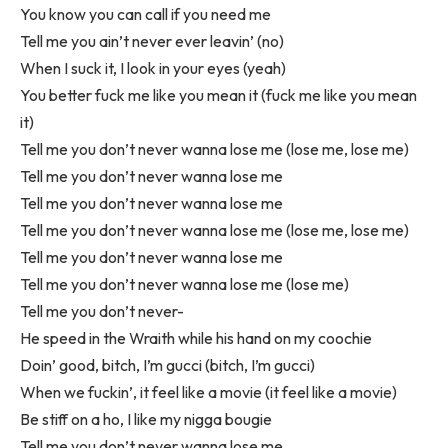
You know you can call if you need me
Tell me you ain’t never ever leavin’ (no)
When I suck it, I look in your eyes (yeah)
You better fuck me like you mean it (fuck me like you mean
it)
Tell me you don’t never wanna lose me (lose me, lose me)
Tell me you don’t never wanna lose me
Tell me you don’t never wanna lose me
Tell me you don’t never wanna lose me (lose me, lose me)
Tell me you don’t never wanna lose me
Tell me you don’t never wanna lose me (lose me)
Tell me you don’t never-
He speed in the Wraith while his hand on my coochie
Doin’ good, bitch, I’m gucci (bitch, I’m gucci)
When we fuckin’, it feel like a movie (it feel like a movie)
Be stiff on a ho, I like my nigga bougie
Tell me you don’t never wanna lose me