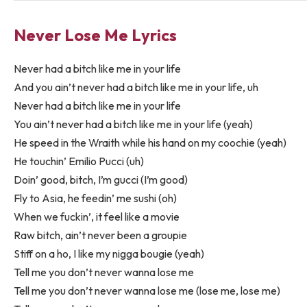
Never Lose Me Lyrics
Never had a bitch like me in your life
And you ain’t never had a bitch like me in your life, uh
Never had a bitch like me in your life
You ain’t never had a bitch like me in your life (yeah)
He speed in the Wraith while his hand on my coochie (yeah)
He touchin’ Emilio Pucci (uh)
Doin’ good, bitch, I’m gucci (I’m good)
Fly to Asia, he feedin’ me sushi (oh)
When we fuckin’, it feel like a movie
Raw bitch, ain’t never been a groupie
Stiff on a ho, I like my nigga bougie (yeah)
Tell me you don’t never wanna lose me
Tell me you don’t never wanna lose me (lose me, lose me)