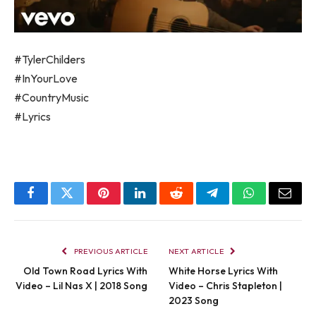
#TylerChilders
#InYourLove
#CountryMusic
#Lyrics
Facebook
Twitter
Pinterest
LinkedIn
Reddit
Telegram
WhatsApp
Email
PREVIOUS ARTICLE
NEXT ARTICLE
Old Town Road Lyrics With
White Horse Lyrics With
Video – Lil Nas X | 2018 Song
Video – Chris Stapleton |
2023 Song