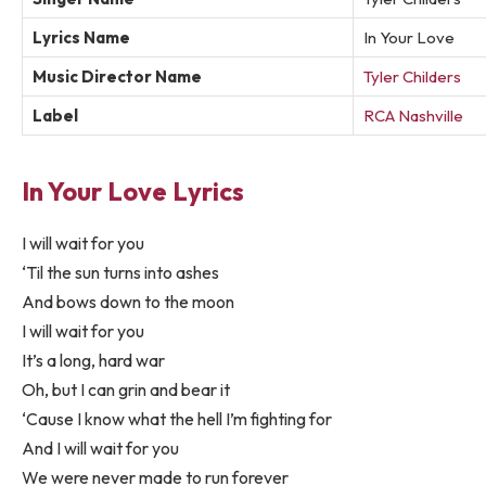
Lyrics Name
In Your Love
Music Director Name
Tyler Childers
Label
RCA Nashville
In Your Love Lyrics
I will wait for you
‘Til the sun turns into ashes
And bows down to the moon
I will wait for you
It’s a long, hard war
Oh, but I can grin and bear it
‘Cause I know what the hell I’m fighting for
And I will wait for you
We were never made to run forever