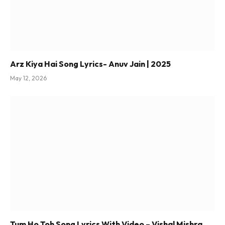
Arz Kiya Hai Song Lyrics- Anuv Jain | 2025
May 12, 2026
Tum Ho Toh Song Lyrics With Video – Vishal Mishra,