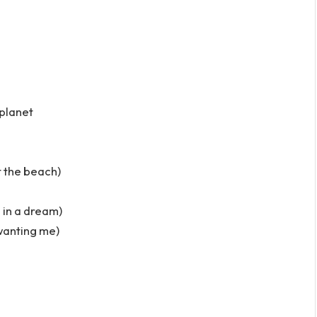
 planet
t the beach)
g in a dream)
wanting me)