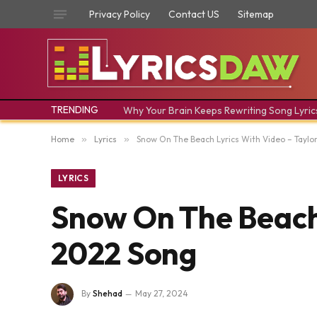
Privacy Policy
Contact US
Sitemap
TRENDING
Why Your Brain Keeps Rewriting Song Lyric
Home
»
Lyrics
»
Snow On The Beach Lyrics With Video – Taylor
LYRICS
Snow On The Beach L
2022 Song
By
Shehad
May 27, 2024