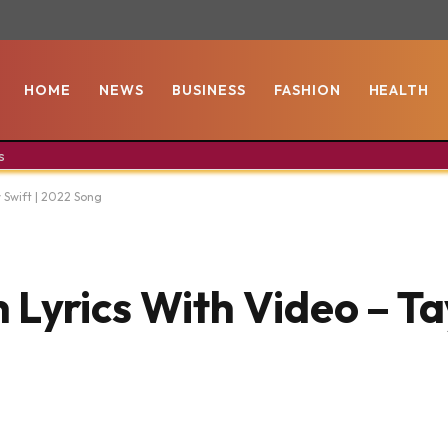
HOME
NEWS
BUSINESS
FASHION
HEALTH
s
 Swift | 2022 Song
yrics With Video – Tay