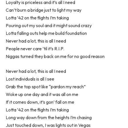
Loyalty is priceless and it’s all I need
Can’t burn a bridge just to light my way
Lotta ’42 on the flights I’m taking
Pouring out my soul and it might sound crazy
Lotta falling outs help me build foundation
Never had a lot, this is all I need
People never care ’til it’s R.I.P.
Niggas turned they back on me for no good reason
Never had a lot, this is all I need
Lost individuals is all I see
Grab the top spot like “pardon my reach”
Woke up one day and it was all on me
If it comes down, it’s gon’ fall on me
Lotta ’42 on the flights I’m taking
Long way down from the heights I’m chasing
Just touched down, I was lights out in Vegas