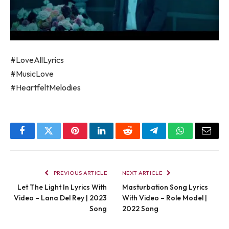
#LoveAllLyrics
#MusicLove
#HeartfeltMelodies
Facebook
Twitter
Pinterest
LinkedIn
Reddit
Telegram
WhatsApp
Email
PREVIOUS ARTICLE
NEXT ARTICLE
Let The Light In Lyrics With
Masturbation Song Lyrics
Video – Lana Del Rey | 2023
With Video – Role Model |
Song
2022 Song