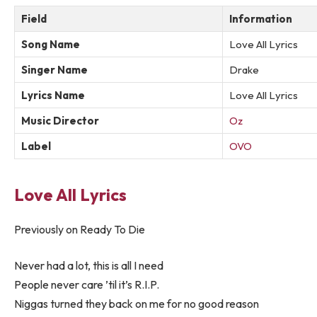
Field
Information
Song Name
Love All Lyrics
Singer Name
Drake
Lyrics Name
Love All Lyrics
Music Director
Oz
Label
OVO
Love All Lyrics
Previously on Ready To Die
Never had a lot, this is all I need
People never care ’til it’s R.I.P.
Niggas turned they back on me for no good reason