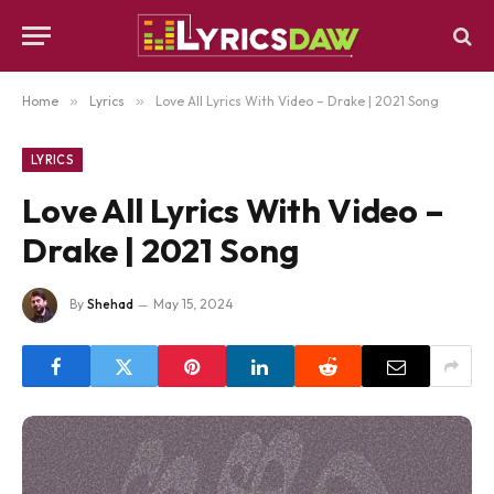
Home
»
Lyrics
»
Love All Lyrics With Video – Drake | 2021 Song
LYRICS
Love All Lyrics With Video –
Drake | 2021 Song
By
Shehad
May 15, 2024