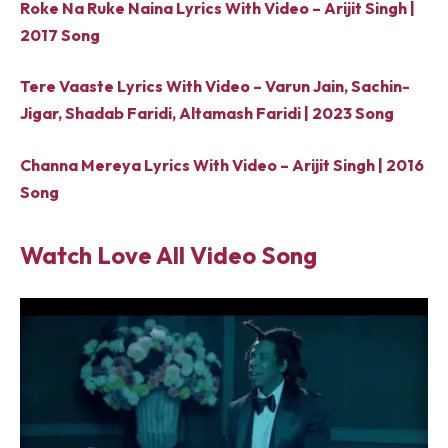
Roke Na Ruke Naina Lyrics With Video – Arijit Singh |
2017 Song
Tere Vaaste Lyrics With Video – Varun Jain, Sachin-
Jigar, Shadab Faridi, Altamash Faridi | 2023 Song
Channa Mereya Lyrics With Video – Arijit Singh | 2016
Song
Watch Love All Video Song