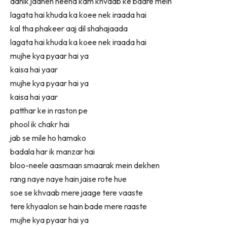
adhik jaanen neend kam khvaab ke baare mein
lagata hai khuda ka koee nek iraada hai
kal tha phakeer aaj dil shahajaada
lagata hai khuda ka koee nek iraada hai
mujhe kya pyaar hai ya
kaisa hai yaar
mujhe kya pyaar hai ya
kaisa hai yaar
patthar ke in raston pe
phool ik chakr hai
jab se mile ho hamako
badala har ik manzar hai
bloo-neele aasmaan smaarak mein dekhen
rang naye naye hain jaise rote hue
soe se khvaab mere jaage tere vaaste
tere khyaalon se hain bade mere raaste
mujhe kya pyaar hai ya