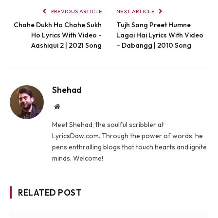
PREVIOUS ARTICLE
NEXT ARTICLE
Chahe Dukh Ho Chahe Sukh
Tujh Sang Preet Humne
Ho Lyrics With Video -
Lagai Hai Lyrics With Video
Aashiqui 2 | 2021 Song
– Dabangg | 2010 Song
Shehad
Website
Meet Shehad, the soulful scribbler at
LyricsDaw.com. Through the power of words, he
pens enthralling blogs that touch hearts and ignite
minds. Welcome!
RELATED POST