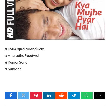
#KyuAajKalNeendKam
#AnuradhaPaudwal
#KumarSanu
#Sameer
Facebook
Twitter
Pinterest
LinkedIn
Reddit
Telegram
WhatsApp
Email