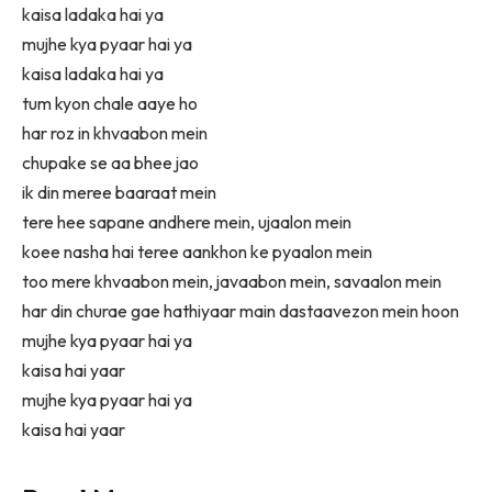
kaisa ladaka hai ya
mujhe kya pyaar hai ya
kaisa ladaka hai ya
tum kyon chale aaye ho
har roz in khvaabon mein
chupake se aa bhee jao
ik din meree baaraat mein
tere hee sapane andhere mein, ujaalon mein
koee nasha hai teree aankhon ke pyaalon mein
too mere khvaabon mein, javaabon mein, savaalon mein
har din churae gae hathiyaar main dastaavezon mein hoon
mujhe kya pyaar hai ya
kaisa hai yaar
mujhe kya pyaar hai ya
kaisa hai yaar