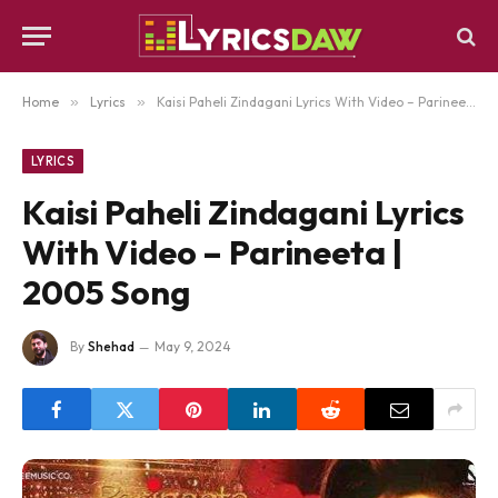
Home
»
Lyrics
»
Kaisi Paheli Zindagani Lyrics With Video – Parineeta | 2005 Song
LYRICS
Kaisi Paheli Zindagani Lyrics
With Video – Parineeta |
2005 Song
By
Shehad
May 9, 2024