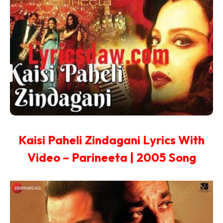
Kaisi Paheli Zindagani Lyrics With
Video – Parineeta | 2005 Song