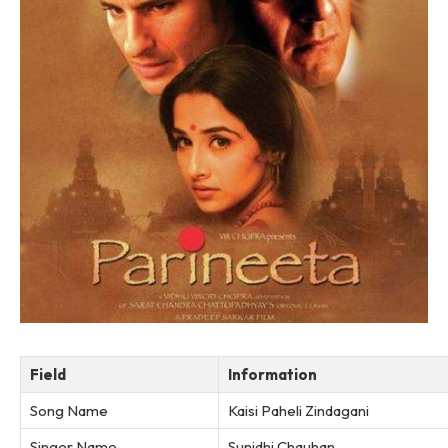
Field
Information
Song Name
Kaisi Paheli Zindagani
Singer Name
Sunidhi Chauhan