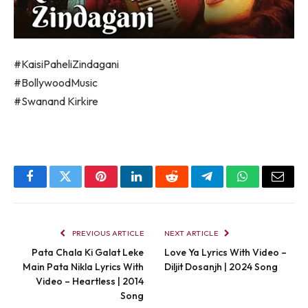
#KaisiPaheliZindagani
#BollywoodMusic
#Swanand Kirkire
Facebook
Twitter
Pinterest
LinkedIn
Reddit
Telegram
WhatsApp
Email
PREVIOUS ARTICLE
NEXT ARTICLE
Pata Chala Ki Galat Leke
Love Ya Lyrics With Video –
Main Pata Nikla Lyrics With
Diljit Dosanjh | 2024 Song
Video – Heartless | 2014
Song