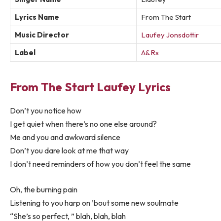
Lyrics Name
From The Start
Music Director
Laufey Jonsdottir
Label
A&Rs
From The Start Laufey Lyrics
Don’t you notice how
I get quiet when there’s no one else around?
Me and you and awkward silence
Don’t you dare look at me that way
I don’t need reminders of how you don’t feel the same
Oh, the burning pain
Listening to you harp on ’bout some new soulmate
“She’s so perfect, ” blah, blah, blah