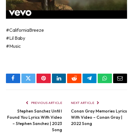
#CaliforniaBreeze
#Lil Baby
#Music
Facebook
Twitter
Pinterest
LinkedIn
Reddit
Telegram
WhatsApp
Email
PREVIOUS ARTICLE
NEXT ARTICLE
Stephen Sanchez Until I
Conan Gray Memories Lyrics
Found You Lyrics With Video
With Video – Conan Gray |
– Stephen Sanchez | 2023
2022 Song
Song