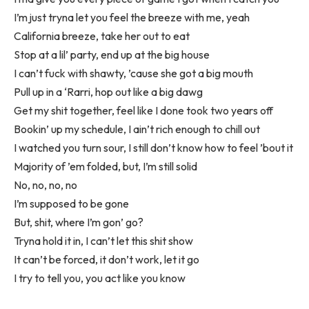
I’m just tryna let you feel the breeze with me, yeah
California breeze, take her out to eat
Stop at a lil’ party, end up at the big house
I can’t fuck with shawty, ’cause she got a big mouth
Pull up in a ‘Rarri, hop out like a big dawg
Get my shit together, feel like I done took two years off
Bookin’ up my schedule, I ain’t rich enough to chill out
I watched you turn sour, I still don’t know how to feel ’bout it
Majority of ’em folded, but, I’m still solid
No, no, no, no
I’m supposed to be gone
But, shit, where I’m gon’ go?
Tryna hold it in, I can’t let this shit show
It can’t be forced, it don’t work, let it go
I try to tell you, you act like you know