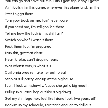
You can go and have a lil’ fun, I ain’t gon’ trip, baby, I get it
Ain’t bullshit in this game, wherever this plane land, I’m the
littest nigga there
Turn your back on me, I ain’t even care
If you need me, I’m still gon’ be there
Tell me how the fuck is this shit fair?
Switch on who? I wasn’t there
Fuck them too, I’m prepared
I run shit, get that clear
Heart broke, can’t drop no tears
Was what it was, is what it is
California breeze, take her out to eat
Stop at a lil’ party, end up at the big house
I can’t fuck with shawty, ’cause she got a big mouth
Pull up in a ‘Rarri, hop out like a big dawg
Get my shit together, feel like I done took two years off
Bookin’ up my schedule, I ain’t rich enough to chill out