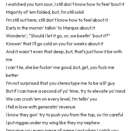
I watched you turn sour, I still don’t know how to feel ’bout it
Majority of ’em folded, but, I’m still solid
I’m still out here, still don’t know how to feel about it
Early in the mornin’ talkin’ to Marquis about it
Wonderin’, “Should I let it go, or, we beefin’ ’bout it?”
Knowin’ that I’ll go cold on you for weeks about it
And it wasn’t even that deep, but, that’s just how it be with
me
I can’t lie, she be fuckin’ me good, but, girl, you fuck me
better
I’m not surprised that you stereotype me to be a lil’ guy
But if I can have a second of yo’ time, try to elevate yo’ mind
We can crush ’em on every level, I’m tellin’ you
I fell in love with generatin’ revenue
I know they gon’ try to push you from the top, so I’m careful
I put niggas under my wing like they my nephew
I’ma give you every piece of game I got when I catch you