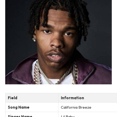
Field
Information
Song Name
California Breeze
Singer Name
Lil Baby