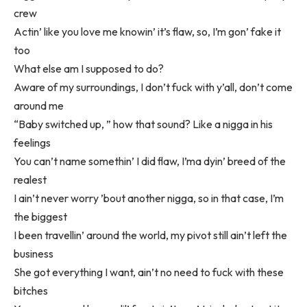
crew
Actin’ like you love me knowin’ it’s flaw, so, I’m gon’ fake it
too
What else am I supposed to do?
Aware of my surroundings, I don’t fuck with y’all, don’t come
around me
“Baby switched up, ” how that sound? Like a nigga in his
feelings
You can’t name somethin’ I did flaw, I’ma dyin’ breed of the
realest
I ain’t never worry ’bout another nigga, so in that case, I’m
the biggest
I been travellin’ around the world, my pivot still ain’t left the
business
She got everything I want, ain’t no need to fuck with these
bitches