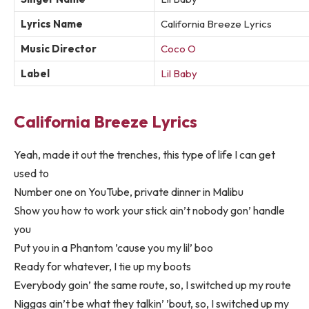
Lyrics Name
California Breeze Lyrics
Music Director
Coco O
Label
Lil Baby
California Breeze Lyrics
Yeah, made it out the trenches, this type of life I can get
used to
Number one on YouTube, private dinner in Malibu
Show you how to work your stick ain’t nobody gon’ handle
you
Put you in a Phantom ’cause you my lil’ boo
Ready for whatever, I tie up my boots
Everybody goin’ the same route, so, I switched up my route
Niggas ain’t be what they talkin’ ’bout, so, I switched up my