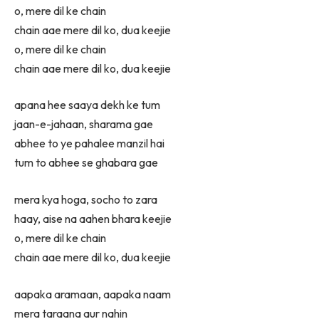
o, mere dil ke chain
chain aae mere dil ko, dua keejie
o, mere dil ke chain
chain aae mere dil ko, dua keejie
apana hee saaya dekh ke tum
jaan-e-jahaan, sharama gae
abhee to ye pahalee manzil hai
tum to abhee se ghabara gae
mera kya hoga, socho to zara
haay, aise na aahen bhara keejie
o, mere dil ke chain
chain aae mere dil ko, dua keejie
aapaka aramaan, aapaka naam
mera taraana aur nahin