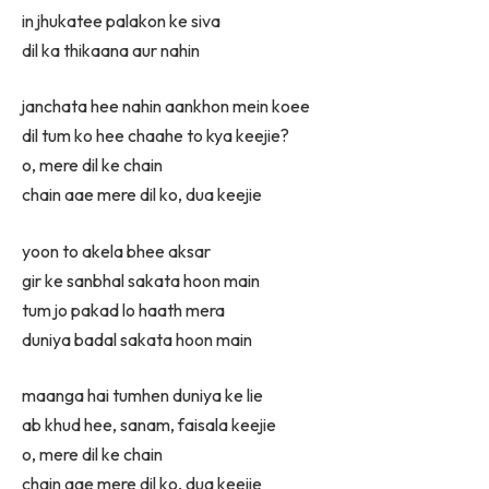
in jhukatee palakon ke siva
dil ka thikaana aur nahin
janchata hee nahin aankhon mein koee
dil tum ko hee chaahe to kya keejie?
o, mere dil ke chain
chain aae mere dil ko, dua keejie
yoon to akela bhee aksar
gir ke sanbhal sakata hoon main
tum jo pakad lo haath mera
duniya badal sakata hoon main
maanga hai tumhen duniya ke lie
ab khud hee, sanam, faisala keejie
o, mere dil ke chain
chain aae mere dil ko, dua keejie