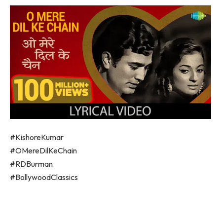
#KishoreKumar
#OMereDilKeChain
#RDBurman
#BollywoodClassics