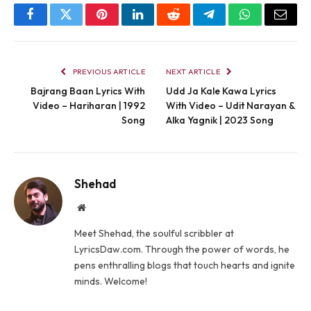
Facebook
Twitter
Pinterest
LinkedIn
Reddit
Telegram
WhatsApp
Email
PREVIOUS ARTICLE
NEXT ARTICLE
Bajrang Baan Lyrics With
Udd Ja Kale Kawa Lyrics
Video – Hariharan | 1992
With Video – Udit Narayan &
Song
Alka Yagnik | 2023 Song
Shehad
Website
Meet Shehad, the soulful scribbler at
LyricsDaw.com. Through the power of words, he
pens enthralling blogs that touch hearts and ignite
minds. Welcome!