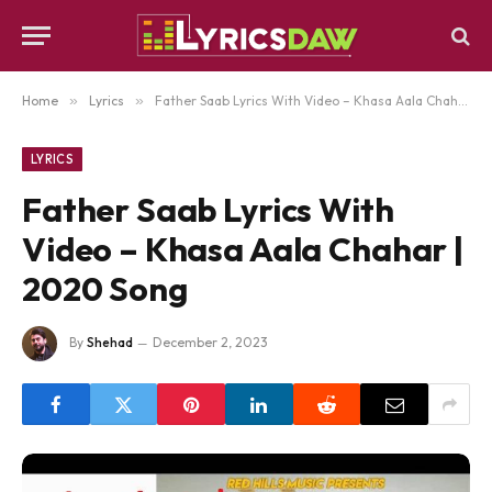
Home
»
Lyrics
»
Father Saab Lyrics With Video – Khasa Aala Chahar | 2020 Song
LYRICS
Father Saab Lyrics With
Video – Khasa Aala Chahar |
2020 Song
By
Shehad
December 2, 2023