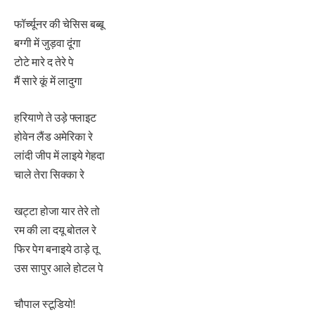
फॉर्च्यूनर की चेसिस बब्बू
बग्गी में जुड़वा दूंगा
टोटे मारे द तेरे पे
मैं सारे कूं में लादुगा
हरियाणे ते उड़े फ्लाइट
होवेन लैंड अमेरिका रे
लांदी जीप में लाइये गेहदा
चाले तेरा सिक्का रे
खट्टा होजा यार तेरे तो
रम की ला दयू बोतल रे
फिर पेग बनाइये ठाड़े तू
उस सापुर आले होटल पे
चौपाल स्टूडियो!