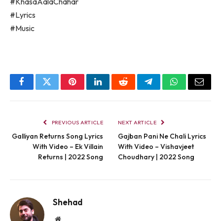
#KhasaAalaChahar
#Lyrics
#Music
Facebook
Twitter
Pinterest
LinkedIn
Reddit
Telegram
WhatsApp
Email
PREVIOUS ARTICLE
NEXT ARTICLE
Galliyan Returns Song Lyrics
Gajban Pani Ne Chali Lyrics
With Video – Ek Villain
With Video – Vishavjeet
Returns | 2022 Song
Choudhary | 2022 Song
Shehad
Website