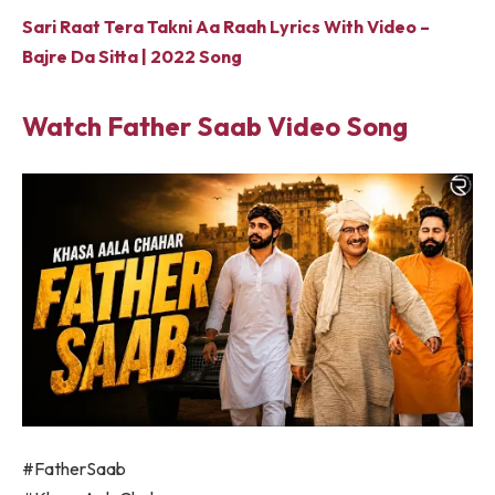
Sari Raat Tera Takni Aa Raah Lyrics With Video –
Bajre Da Sitta | 2022 Song
Watch Father Saab Video Song
#FatherSaab