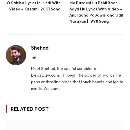
O Sahiba Lyrics In Hindi With
Me Pardesi Hu Pehli Baar
Video – Kasam | 2001 Song
Aaya Hu Lyrics With Video –
Anuradha Paudwal and Udit
Narayan | 1998 Song
Shehad
Website
Meet Shehad, the soulful scribbler at
LyricsDaw.com. Through the power of words, he
pens enthralling blogs that touch hearts and ignite
minds. Welcome!
RELATED POST