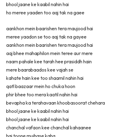
bhool jaane ke kaabil nahin hai
ho meree yaaden too aaj tak na gaee
aankhon mein baarishen tera maujood hai
meree yaadon se too aaj tak na gayee
aankhon mein baarishen tera maujood hai
aaj bhee mahaphilon mein teree aur mere
naam pahale kee tarah hee prasiddh hain
mere baarabaados kee vajah se
kahate hain kee too shaamil nahin hai
qatl baazaar mein ho chuka hoon
phir bhee too mera kaatil nahin hai
bevapha ka terahavaan khoobasoorat chehara
bhool jaane ke kaabil nahin hai
bhool jaane ke kaabil nahin hai
chanchal vafaon kee chanchal kahaanee
hai toone mujhase kaha