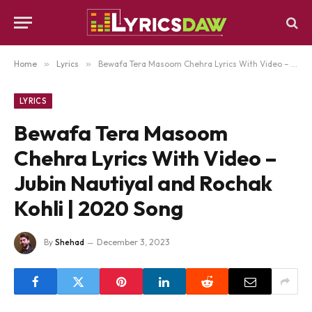
Home
»
Lyrics
»
Bewafa Tera Masoom Chehra Lyrics With Video – Jubin Nautiyal and Rochak Kohli | 2020 Song
LYRICS
Bewafa Tera Masoom
Chehra Lyrics With Video –
Jubin Nautiyal and Rochak
Kohli | 2020 Song
By
Shehad
December 3, 2023