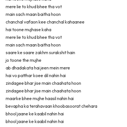
mere lie to khud bhee tha vot
main sach maan baitha hoon
chanchal vafaon kee chanchal kahaanee
hai toone mujhase kaha
mere lie to khud bhee tha vot
main sach maan baitha hoon
saare ke saare zakhm surakshit hain
jo toone the mujhe
ab dhadakata hai jeen mein mere
hai vo patthar koee dil nahin hai
zindagee bhar jise main chaahata hoon
zindagee bhar jise main chaahata hoon
maarke bhee mujhe haasil nahin hai
bevapha ka terahavaan khoobasoorat chehara
bhool jaane ke kaabil nahin hai
bhool jaane ke kaabil nahin hai