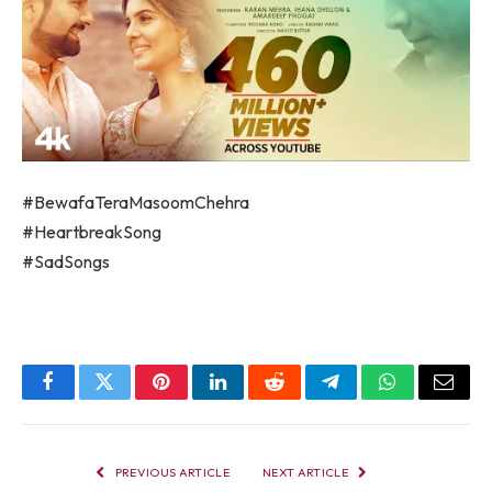
#BewafaTeraMasoomChehra
#HeartbreakSong
#SadSongs
Facebook
Twitter
Pinterest
LinkedIn
Reddit
Telegram
WhatsApp
Email
PREVIOUS ARTICLE
NEXT ARTICLE