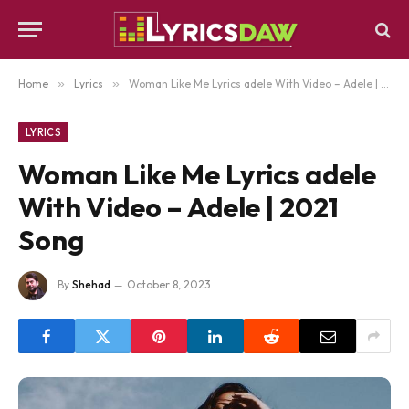
Home
»
Lyrics
»
Woman Like Me Lyrics adele With Video – Adele | 2021 Song
LYRICS
Woman Like Me Lyrics adele
With Video – Adele | 2021
Song
By
Shehad
October 8, 2023