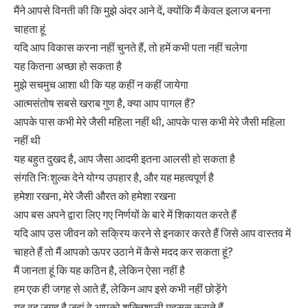
मैंने आपसे विनती की कि मुझे अंदर आने दें, क्योंकि मैं केवल इलाज बनना
चाहता हूं
यदि आप विकास करना नहीं चुनते हैं, तो हमें कभी पता नहीं चलेगा
यह कितना अच्छा हो सकता है
मुझे सचमुच आशा थी कि यह कहीं न कहीं जायेगा
आत्मसंतोष सबसे खराब गुण है, क्या आप पागल हैं?
आपके पास कभी मेरे जैसी महिला नहीं थी, आपके पास कभी मेरे जैसी महिला
नहीं थी
यह बहुत दुखद है, आप जैसा आदमी इतना आलसी हो सकता है
संगति निःशुल्क देने योग्य उपहार है, और यह महत्वपूर्ण है
हमेशा रखना, मेरे जैसी औरत को हमेशा रखना
आप बस अपने द्वारा लिए गए निर्णयों के बारे में शिकायत करते हैं
यदि आप उस जीवन को सक्रिय करने से इनकार करते हैं जिसे आप वास्तव में
चाहते हैं तो मैं आपको ऊपर उठाने में कैसे मदद कर सकता हूं?
मैं जानता हूं कि यह कठिन है, लेकिन ऐसा नहीं है
हम एक ही जगह से आते हैं, लेकिन आप इसे कभी नहीं छोड़ेंगे
यह वह जगह है जहां वे आपको शक्तिशाली महसूस कराते हैं