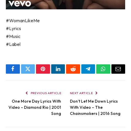
#WomanLikeMe
#Lyrics
#Music
#Label
Facebook
Twitter
Pinterest
LinkedIn
Reddit
Telegram
WhatsApp
Email
PREVIOUS ARTICLE
NEXT ARTICLE
One More Day Lyrics With
Don’t Let Me Down Lyrics
Video – Diamond Rio | 2001
With Video – The
Song
Chainsmokers | 2016 Song