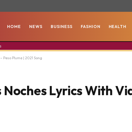
HOME
NEWS
BUSINESS
FASHION
HEALTH
s
 – Peso Pluma | 2021 Song
 Noches Lyrics With Vi