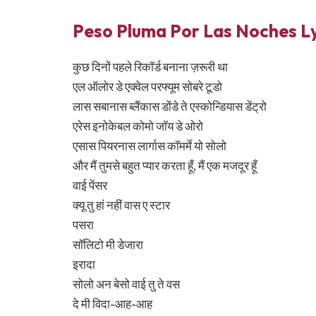
Peso Pluma Por Las Noches Lyr
कुछ दिनों पहले रिकॉर्ड बनाना ज़रूरी था
एल ऑलोर डे एक्वेल परफ्यूम सोबरे टूडो
लास सबानास ब्लैंकास डोंडे ते एस्कोन्डियास डेंट्रो
एरेस इनोकेबल कोमो जॉय डे ओरो
एसास पियरनास लार्गास कॉमर्मे यो सोलो
और मैं तुमसे बहुत प्यार करता हूँ, मैं एक मजदूर हूँ
वाई पेंसर
क्यू तु हां नहीं वास ए स्टार
पसरा
सॉलिटो मी डेजारा
इरादा
सोलो अन बेसो वाई तु ते वस
दे मी विदा-आह-आह