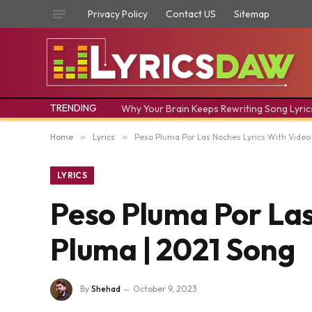
Privacy Policy
Contact US
Sitemap
TRENDING
Why Your Brain Keeps Rewriting Song Lyric
Home
»
Lyrics
»
Peso Pluma Por Las Noches Lyrics With Video
LYRICS
Peso Pluma Por Las
Pluma | 2021 Song
By
Shehad
October 9, 2023