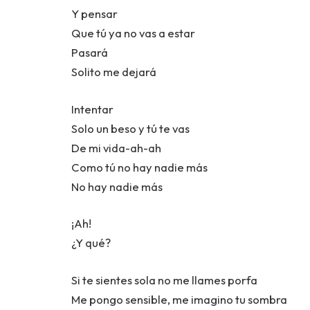
Y pensar
Que tú ya no vas a estar
Pasará
Solito me dejará
Intentar
Solo un beso y tú te vas
De mi vida-ah-ah
Como tú no hay nadie más
No hay nadie más
¡Ah!
¿Y qué?
Si te sientes sola no me llames porfa
Me pongo sensible, me imagino tu sombra