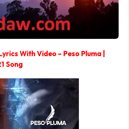
yrics With Video – Peso Pluma |
1 Song