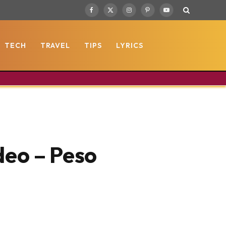
Facebook
X
Instagram
Pinterest
YouTube
(Twitter)
TECH
TRAVEL
TIPS
LYRICS
deo – Peso