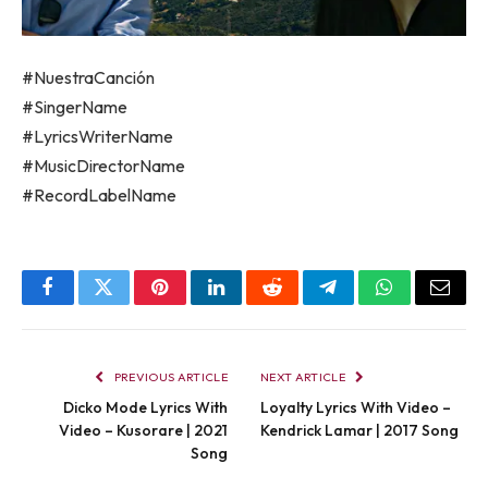
#NuestraCanción
#SingerName
#LyricsWriterName
#MusicDirectorName
#RecordLabelName
Facebook
Twitter
Pinterest
LinkedIn
Reddit
Telegram
WhatsApp
Email
PREVIOUS ARTICLE
NEXT ARTICLE
Dicko Mode Lyrics With
Loyalty Lyrics With Video –
Video – Kusorare | 2021
Kendrick Lamar | 2017 Song
Song