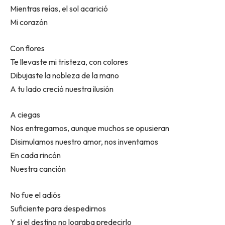
Mientras reías, el sol acarició
Mi corazón
Con flores
Te llevaste mi tristeza, con colores
Dibujaste la nobleza de la mano
A tu lado creció nuestra ilusión
A ciegas
Nos entregamos, aunque muchos se opusieran
Disimulamos nuestro amor, nos inventamos
En cada rincón
Nuestra canción
No fue el adiós
Suficiente para despedirnos
Y si el destino no lograba predecirlo