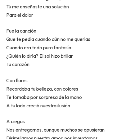
Tú me enseñaste una solución
Para el dolor
Fue la canción
Que te pedía cuando aún no me querías
Cuando era todo pura fantasía
¿Quién lo diría? El sol hizo brillar
Tu corazón
Con flores
Recordaba tu belleza, con colores
Te tomaba por sorpresa de la mano
A tu lado creció nuestra ilusión
A ciegas
Nos entregamos, aunque muchos se opusieran
Disimulamos nuestro amor, nos inventamos