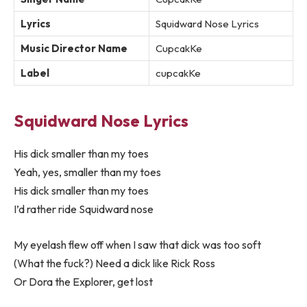
Lyrics
Squidward Nose Lyrics
Music Director Name
CupcakKe
Label
cupcakKe
Squidward Nose Lyrics
His dick smaller than my toes
Yeah, yes, smaller than my toes
His dick smaller than my toes
I’d rather ride Squidward nose
My eyelash flew off when I saw that dick was too soft
(What the fuck?) Need a dick like Rick Ross
Or Dora the Explorer, get lost