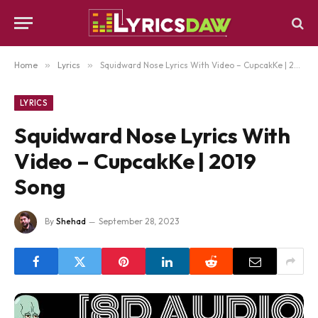
Home
»
Lyrics
»
Squidward Nose Lyrics With Video – CupcakKe | 2019 Song
LYRICS
Squidward Nose Lyrics With
Video – CupcakKe | 2019
Song
By
Shehad
September 28, 2023