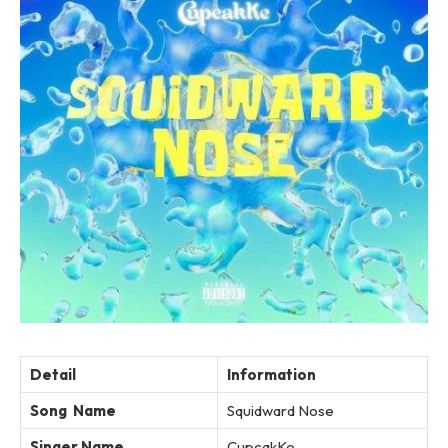
Detail
Information
Song Name
Squidward Nose
Singer Name
CupcakKe