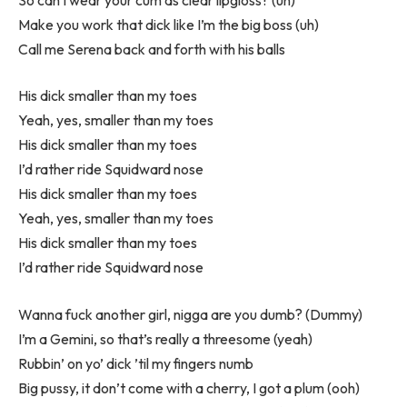
Make you work that dick like I’m the big boss (uh)
Call me Serena back and forth with his balls
His dick smaller than my toes
Yeah, yes, smaller than my toes
His dick smaller than my toes
I’d rather ride Squidward nose
His dick smaller than my toes
Yeah, yes, smaller than my toes
His dick smaller than my toes
I’d rather ride Squidward nose
Wanna fuck another girl, nigga are you dumb? (Dummy)
I’m a Gemini, so that’s really a threesome (yeah)
Rubbin’ on yo’ dick ’til my fingers numb
Big pussy, it don’t come with a cherry, I got a plum (ooh)