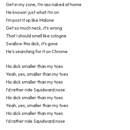
Get in my zone, I’m ass naked at home
He knowin’ just what I’m on
I’m post it up like Malone
Get so much neck, it’s wrong
That I should smell like cologne
Swallow this dick, it’s gone
He’s searching for it on Chrome
His dick smaller than my toes
Yeah, yes, smaller than my toes
His dick smaller than my toes
I’d rather ride Squidward nose
His dick smaller than my toes
Yeah, yes, smaller than my toes
His dick smaller than my toes
I’d rather ride Squidward nose