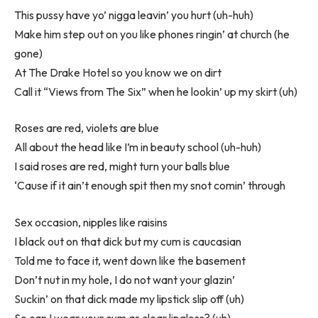
This pussy have yo’ nigga leavin’ you hurt (uh-huh)
Make him step out on you like phones ringin’ at church (he
gone)
At The Drake Hotel so you know we on dirt
Call it “Views from The Six” when he lookin’ up my skirt (uh)
Roses are red, violets are blue
All about the head like I’m in beauty school (uh-huh)
I said roses are red, might turn your balls blue
‘Cause if it ain’t enough spit then my snot comin’ through
Sex occasion, nipples like raisins
I black out on that dick but my cum is caucasian
Told me to face it, went down like the basement
Don’t nut in my hole, I do not want your glazin’
Suckin’ on that dick made my lipstick slip off (uh)
So can I wear your cum as clear lipgloss? (uh)