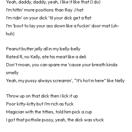
Yeah, daddy, daddy, yeah, I like it like that (I do)
I’m hittin’ more positions than Ray J hat
I’m ridin’ on your dick ’til your dick get a flat
I’m ’bout to lay your ass down like a fuckin’ door mat (uh-
huh)
Peanut butter jelly all in my belly-belly
Rated R, no Kelly, ate his meat like a deli
Don’t moan, you can spare me ’cause your breath kinda
smelly
Yeah, my pussy always screamin’, “It’s hot in here” like Nelly
Throw up on that dick then I lick it up
Poor kitty-kitty but I’m rich as fuck
Magician with the titties, told him pick a cup
I got that pothole pussy, yeah, the dick was stuck