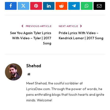
Facebook
Twitter
Pinterest
LinkedIn
Reddit
Telegram
WhatsApp
Email
PREVIOUS ARTICLE
NEXT ARTICLE
See You Again Tyler Lyrics
Pride Lyrics With Video –
With Video – Tyler | 2017
Kendrick Lamar | 2017 Song
Song
Shehad
Website
Meet Shehad, the soulful scribbler at
LyricsDaw.com. Through the power of words, he
pens enthralling blogs that touch hearts and ignite
minds. Welcome!