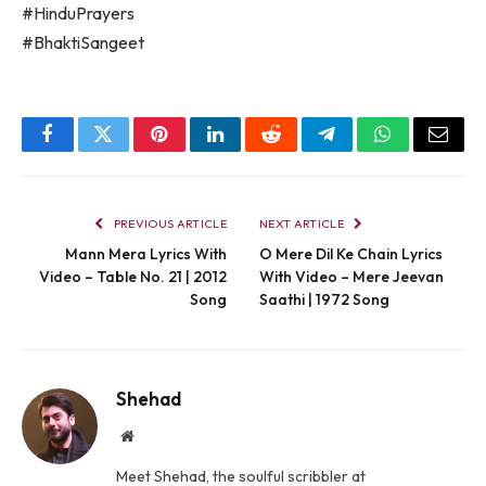
#HinduPrayers
#BhaktiSangeet
Facebook
Twitter
Pinterest
LinkedIn
Reddit
Telegram
WhatsApp
Email
PREVIOUS ARTICLE
NEXT ARTICLE
Mann Mera Lyrics With
O Mere Dil Ke Chain Lyrics
Video – Table No. 21 | 2012
With Video – Mere Jeevan
Song
Saathi | 1972 Song
Shehad
Website
Meet Shehad, the soulful scribbler at