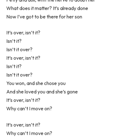
What does it matter? It’s already done
Now I’ve got to be there for her son
It’s over, isn’t it?
Isn’t it?
Isn’t it over?
It’s over, isn’t it?
Isn’t it?
Isn’t it over?
You won, and she chose you
And she loved you and she’s gone
It’s over, isn’t it?
Why can’t I move on?
It’s over, isn’t it?
Why can’t I move on?