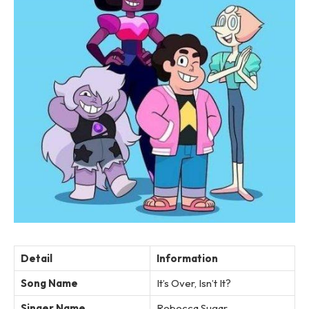
Detail
Information
Song Name
It’s Over, Isn’t It?
Singer Name
Rebecca Sugar