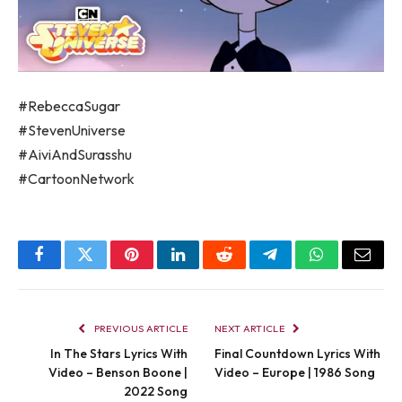
#RebeccaSugar
#StevenUniverse
#AiviAndSurasshu
#CartoonNetwork
Facebook
Twitter
Pinterest
LinkedIn
Reddit
Telegram
WhatsApp
Email
PREVIOUS ARTICLE
NEXT ARTICLE
In The Stars Lyrics With
Final Countdown Lyrics With
Video – Benson Boone |
Video – Europe | 1986 Song
2022 Song