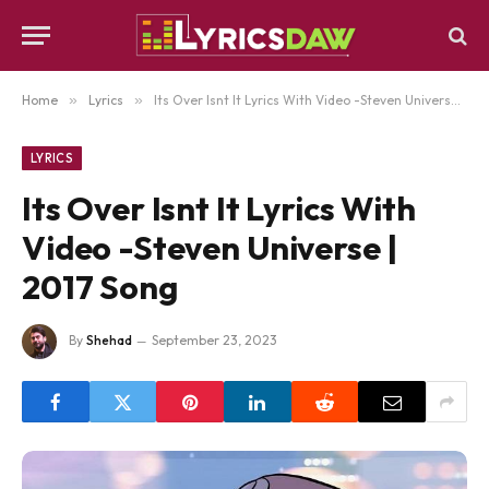
Home
»
Lyrics
»
Its Over Isnt It Lyrics With Video -Steven Universe | 2017 Song
LYRICS
Its Over Isnt It Lyrics With
Video -Steven Universe |
2017 Song
By
Shehad
September 23, 2023