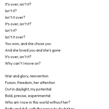
It’s over, isn’t it?
Isn’t it?
Isn’t it over?
It’s over, isn’t it?
Isn’t it?
Isn’t it over?
You won, and she chose you
And she loved you and she’s gone
It’s over, isn’t it?
Why can’t I move on?
War and glory, reinvention
Fusion, freedom, her attention
Out in daylight, my potential
Bold, precise, experimental
Who am I now in this world without her?
Petty and dull, with the nerve to doubt her