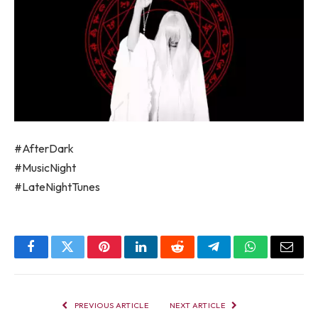
#AfterDark
#MusicNight
#LateNightTunes
Facebook
Twitter
Pinterest
LinkedIn
Reddit
Telegram
WhatsApp
Email
PREVIOUS ARTICLE
NEXT ARTICLE