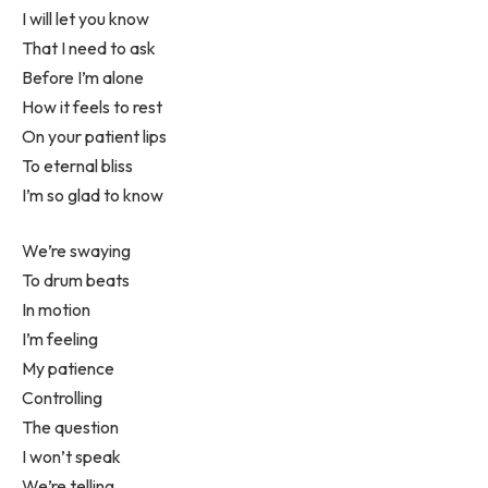
I will let you know
That I need to ask
Before I’m alone
How it feels to rest
On your patient lips
To eternal bliss
I’m so glad to know
We’re swaying
To drum beats
In motion
I’m feeling
My patience
Controlling
The question
I won’t speak
We’re telling