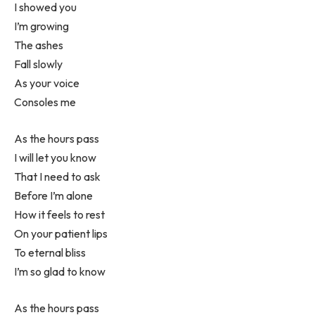
I showed you
I’m growing
The ashes
Fall slowly
As your voice
Consoles me
As the hours pass
I will let you know
That I need to ask
Before I’m alone
How it feels to rest
On your patient lips
To eternal bliss
I’m so glad to know
As the hours pass