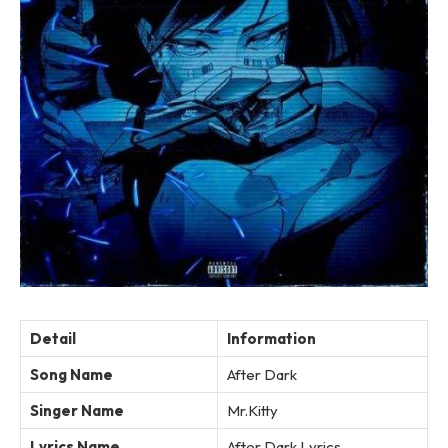
Detail
Information
Song Name
After Dark
Singer Name
Mr.Kitty
Lyrics Name
After Dark Lyrics