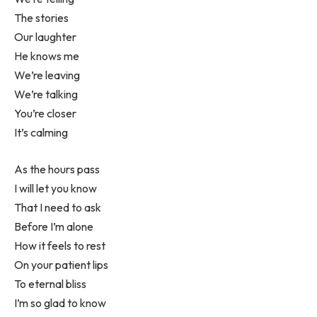
The stories
Our laughter
He knows me
We’re leaving
We’re talking
You’re closer
It’s calming
As the hours pass
I will let you know
That I need to ask
Before I’m alone
How it feels to rest
On your patient lips
To eternal bliss
I’m so glad to know