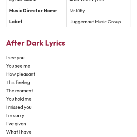
Music Director Name
Mr.Kitty
Label
Juggernaut Music Group
After Dark Lyrics
I see you
You see me
How pleasant
This feeling
The moment
You hold me
I missed you
I’m sorry
I’ve given
What I have