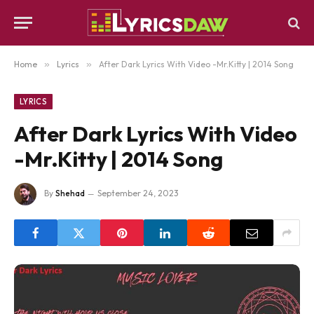
Home
»
Lyrics
»
After Dark Lyrics With Video -Mr.Kitty | 2014 Song
LYRICS
After Dark Lyrics With Video
-Mr.Kitty | 2014 Song
By
Shehad
September 24, 2023