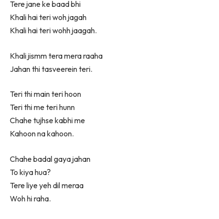
Tere jane ke baad bhi
Khali hai teri woh jagah
Khali hai teri wohh jaagah.
Khali jismm tera mera raaha
Jahan thi tasveerein teri.
Teri thi main teri hoon
Teri thi me teri hunn
Chahe tujhse kabhi me
Kahoon na kahoon.
Chahe badal gaya jahan
To kiya hua?
Tere liye yeh dil meraa
Woh hi raha.