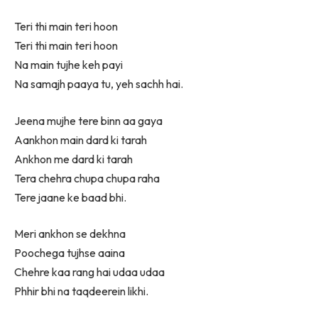
Teri thi main teri hoon
Teri thi main teri hoon
Na main tujhe keh payi
Na samajh paaya tu, yeh sachh hai.
Jeena mujhe tere binn aa gaya
Aankhon main dard ki tarah
Ankhon me dard ki tarah
Tera chehra chupa chupa raha
Tere jaane ke baad bhi.
Meri ankhon se dekhna
Poochega tujhse aaina
Chehre kaa rang hai udaa udaa
Phhir bhi na taqdeerein likhi.