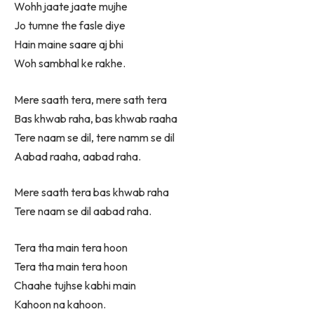
Wohh jaate jaate mujhe
Jo tumne the fasle diye
Hain maine saare aj bhi
Woh sambhal ke rakhe.
Mere saath tera, mere sath tera
Bas khwab raha, bas khwab raaha
Tere naam se dil, tere namm se dil
Aabad raaha, aabad raha.
Mere saath tera bas khwab raha
Tere naam se dil aabad raha.
Tera tha main tera hoon
Tera tha main tera hoon
Chaahe tujhse kabhi main
Kahoon na kahoon.