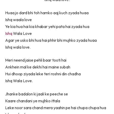
Huaa jo dard bhi toh hamko aaj kuch zyada huaa
Ishq waala love
Ye kia hua hai kia khabar yehi pata hai zyada hua
Ishq
Wala Love
Agar ye usko bhi hua hai phhir bhi mujhko zyada huaa
Ishq wala love.
Meri neend jaise pehli baar tooti hai
Ankhein mal ke dekhi hai maine subah
Hui dhoop ziyada leke teri roshni din chadha
Ishq Wala Love.
Jhanke badalon ki jaali ke peeche se
Kaare chandani ye mujhko ittala
Leke noor sara chand mera yaahin pe hai chupa chupa hua