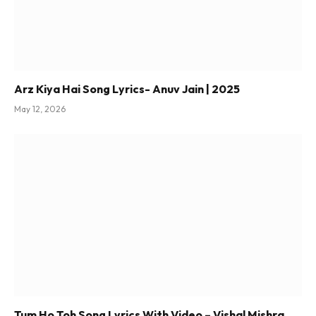
Arz Kiya Hai Song Lyrics- Anuv Jain | 2025
May 12, 2026
Tum Ho Toh Song Lyrics With Video – Vishal Mishra,