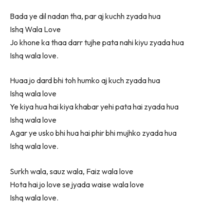
Bada ye dil nadan tha, par aj kuchh zyada hua
Ishq Wala Love
Jo khone ka thaa darr tujhe pata nahi kiyu zyada hua
Ishq wala love.
Huaa jo dard bhi toh humko aj kuch zyada hua
Ishq wala love
Ye kiya hua hai kiya khabar yehi pata hai zyada hua
Ishq wala love
Agar ye usko bhi hua hai phir bhi mujhko zyada hua
Ishq wala love.
Surkh wala, sauz wala, Faiz wala love
Hota hai jo love se jyada waise wala love
Ishq wala love.