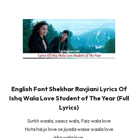
English Font Shekhar Ravjiani Lyrics Of
Ishq Wala Love Student of The Year (Full
Lyrics)
Surkh waala, saauz wala, Faiz wala love
Hota hai jo love se jiyada waise waala love
Ishq wala love.