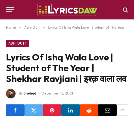
Home
»
Abhi Dutt
»
Lyrics Of Ishq Wala Love | Student of The Year | Shekhar Ravjiani | इश्क़ वाला लव
ABHI DUTT
Lyrics Of Ishq Wala Love |
Student of The Year |
Shekhar Ravjiani | इश्क़ वाला लव
By
Shehad
December 18, 2021