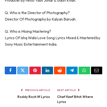
Producer by Hiroo Yash Johar & Gauri Khan.
Q. Who is the Director of Photography?
Director Of Photography by Kalyan Baruah.
Q. Who is Mixing Mastering?
Lyrics Of Ishq Wala Love Song Lyrics Mixed & Mastered by
Sony Music Entertainment India.
Facebook
Twitter
Pinterest
LinkedIn
Reddit
Telegram
WhatsApp
Email
PREVIOUS ARTICLE
NEXT ARTICLE
Roddy Ricch ​llf Lyrics
Chief Keef Bitch Where
Lyrics