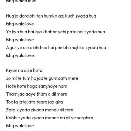
Ishq walaa love.
Hua jo dard bhi toh humko aaj kuch zyada hua
Ishq wala love
Ye kya hua hai kya khabar yehi pata hai zyada hua
Ishq wala love
Agar ye usko bhi hua hai phir bhi mujhko zyada hua
Ishq wala love.
Kiyon na aise hota
Jo milte tum ho jaate gum sath mere
Hote hote hoga samjhaye ham
Tham jaa aaye tham o dil mere
Toota jata jata taara jab gira
Zara ziyada ziyada mangu dil tera
Kabhi zyada zyada maane na dil ye sarphira
Ishq wala love