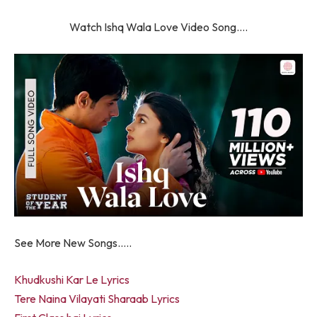
Watch Ishq Wala Love Video Song….
See More New Songs…..
Khudkushi Kar Le Lyrics
Tere Naina Vilayati Sharaab Lyrics