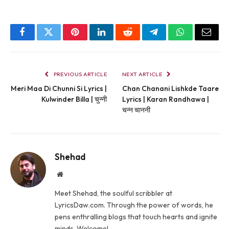
Facebook
Twitter
Pinterest
LinkedIn
Reddit
Telegram
WhatsApp
Email
PREVIOUS ARTICLE
NEXT ARTICLE
Meri Maa Di Chunni Si Lyrics |
Chan Chanani Lishkde Taare
Kulwinder Billa | चुन्नी
Lyrics | Karan Randhawa |
चन्न चाननी
Shehad
Website
Meet Shehad, the soulful scribbler at
LyricsDaw.com. Through the power of words, he
pens enthralling blogs that touch hearts and ignite
minds. Welcome!