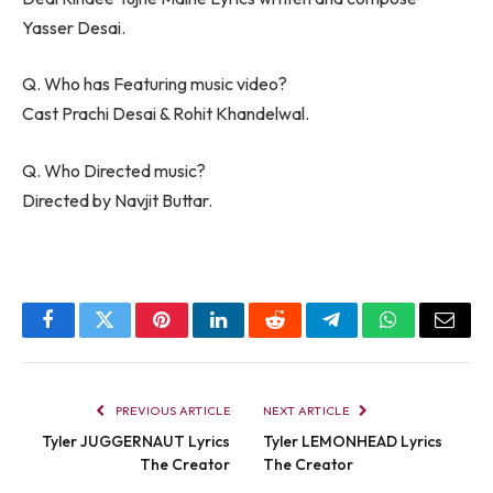
Yasser Desai.
Q. Who has Featuring music video?
Cast Prachi Desai & Rohit Khandelwal.
Q. Who Directed music?
Directed by Navjit Buttar.
Facebook
Twitter
Pinterest
LinkedIn
Reddit
Telegram
WhatsApp
Email
PREVIOUS ARTICLE
NEXT ARTICLE
Tyler JUGGERNAUT Lyrics
Tyler LEMONHEAD Lyrics
The Creator
The Creator