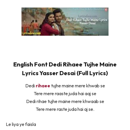
English Font Dedi Rihaee Tujhe Maine
Lyrics Yasser Desai (Full Lyrics)
Dedi
rihaee
tujhe maine mere khwab se
Tere mere raaste juda hai aaj se
Dedi rihae tujhe maine mere khwaab se
Tere mere raste juda hai aj se.
Le liya ye faisla