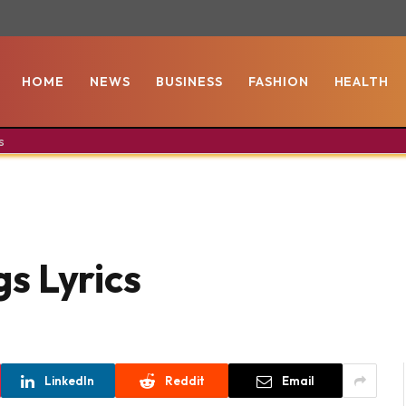
HOME
NEWS
BUSINESS
FASHION
HEALTH
s
s Lyrics
LinkedIn
Reddit
Email