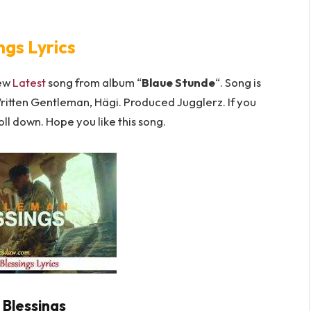
ngs Lyrics
new
Latest
song from album “
Blaue Stunde
“. Song is
itten Gentleman, Hägi. Produced Jugglerz. If you
oll down. Hope you like this song.
 Blessings