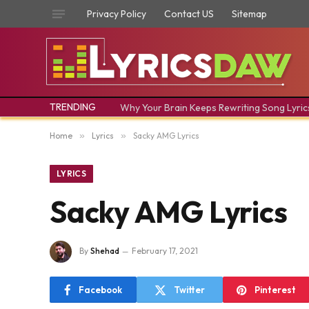
Privacy Policy
Contact US
Sitemap
TRENDING
Why Your Brain Keeps Rewriting Song Lyric
Home
»
Lyrics
»
Sacky AMG Lyrics
LYRICS
Sacky AMG Lyrics
By
Shehad
February 17, 2021
Facebook
Twitter
Pinterest