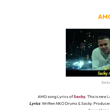
AMG
Sacky
AMG song Lyrics of
Sacky
. This is new
L
Lyrics
Written NKO Drumz & Sacky. Produced N