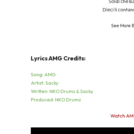
Ѕоldі сhе b
Dіесі lі соntаnо
See More 
Lyrics AMG Credits:
Song: AMG
Artist: Sacky
Written: NKO Drumz & Sacky
Produced: NKO Drumz
Watch AM