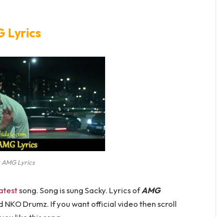
 Lyrics
 AMG Lyrics
atest
song. Song is sung Sacky. Lyrics of
AMG
KO Drumz. If you want official video then scroll