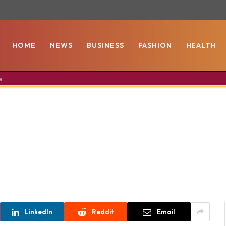
HOME
NEWS
BUSINESS
FASHION
HEALTH
s
LinkedIn
Reddit
Email