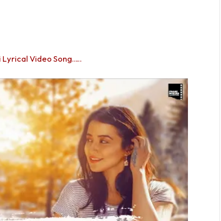
 Lyrical Video Song…..