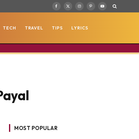
Facebook
X
Instagram
Pinterest
YouTube
(Twitter)
TECH
TRAVEL
TIPS
LYRICS
Payal
MOST POPULAR