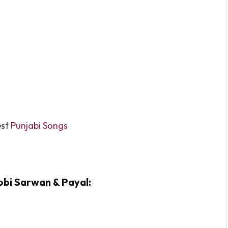
est
Punjabi Songs
hobi Sarwan & Payal: