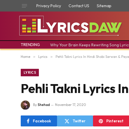
Privacy Policy
Contact US
Sitemap
TRENDING
Why Your Brain Keeps Rewriting Song Lyric
Home
»
Lyrics
»
Pehli Takni Lyrics In Hindi Shobi Sarwan & Paya
LYRICS
Pehli Takni Lyrics 
By
Shehad
November 17, 2020
Facebook
Twitter
Pinterest