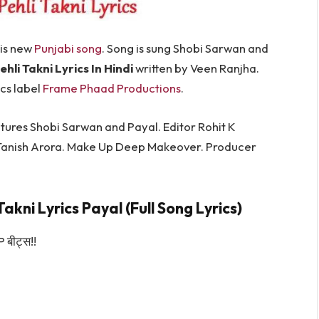
s is new
Punjabi song
. Song is sung Shobi Sarwan and
ehli Takni Lyrics In Hindi
written by Veen Ranjha.
ics label
Frame Phaad Productions
.
eatures Shobi Sarwan and Payal. Editor Rohit K
anish Arora. Make Up Deep Makeover. Producer
akni Lyrics Payal (Full Song Lyrics)
 बीट्स!!