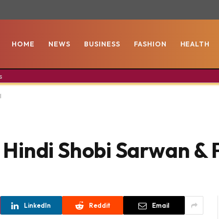
HOME
NEWS
BUSINESS
FASHION
HEALTH
s
l
In Hindi Shobi Sarwan & 
LinkedIn
Reddit
Email