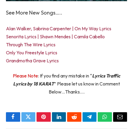
See More New Songs…..
Alan Walker, Sabrina Carpenter | On My Way Lyrics
Senorita Lyrics | Shawn Mendes | Camila Cabello
Through The Wire Lyrics
Only You Freestyle Lyrics
Grandmotha Grave Lyrics
Please Note
: If you find any mistake in “
Lyrics Traffic
Lyrics by 18 KARAT
” Please let us know in Comment
Below…Thanks….
Facebook
Twitter
Pinterest
LinkedIn
Reddit
Telegram
WhatsApp
Email