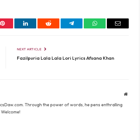
Pinterest
LinkedIn
Reddit
Telegram
WhatsApp
Email
NEXT ARTICLE
Fazilpuria Lala Lala Lori Lyrics Afsana Khan
Websit
yricsDaw.com. Through the power of words, he pens enthralling
s. Welcome!