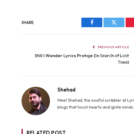
SHARE.
Facebook
Twitter
PREVIOUS ARTICLE
Still I Wonder Lyrics Protoje (Іn Ѕеаrсh оf Lоѕt
Тіmе)
Shehad
Meet Shehad, the soulful scribbler at L
blogs that touch hearts and ignite mind
RELATED POST