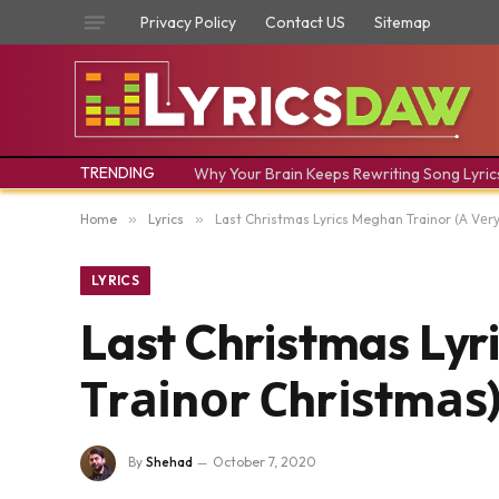
Privacy Policy
Contact US
Sitemap
TRENDING
Why Your Brain Keeps Rewriting Song Lyric
Home
»
Lyrics
»
Last Christmas Lyrics Meghan Trainor (А Vеrу
LYRICS
Last Christmas Lyr
Тrаіnоr Сhrіѕtmаѕ
By
Shehad
October 7, 2020