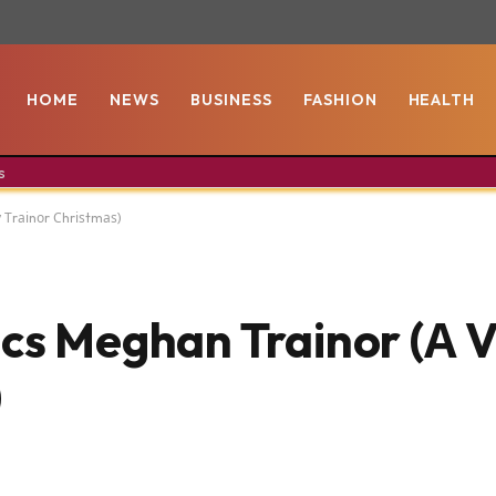
HOME
NEWS
BUSINESS
FASHION
HEALTH
s
 Тrаіnоr Сhrіѕtmаѕ)
ics Meghan Trainor (А 
)