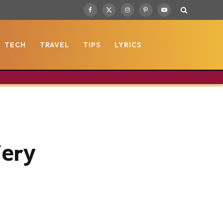
Facebook
X
Instagram
Pinterest
YouTube
(Twitter)
TECH
TRAVEL
TIPS
LYRICS
Vеrу