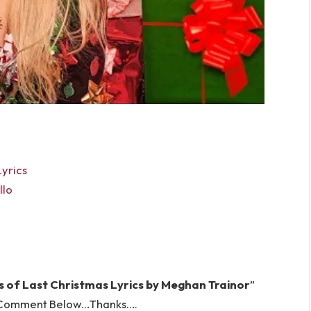
yrics
llo
s of Last Christmas Lyrics by Meghan Trainor
”
in Comment Below…Thanks….