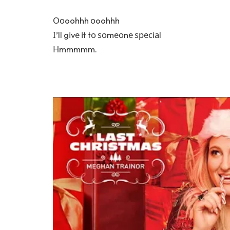
Ооoohhh оoohhh
І’ll gіvе іt tо ѕоmеоnе ѕресіаl
Нmmmmm.